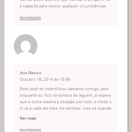
s capacita para vencer qualquer circunstâncias.
RESPONDER
Ana Ribeiro
Outubro 18, 2014 às 15:09
Esse post se indentificou bastante comigo, pois
enquanto eu fico na sombra de alguém, à espera
que o outra resolva a situação por mim, o medo s
ó vai a cada dia mais me dominar, mas só quando
eu vou em frente, e enfrento o que tenho para e
Ver mais
nfrentar, e como a senhora falou no post, quand
o eu pego o boi pelos chifre, ai eu estou a vencer
RESPONDER