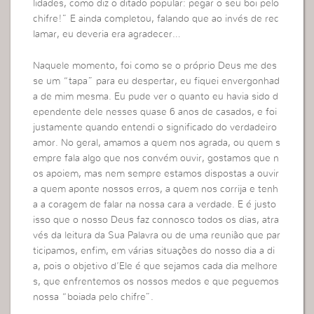
lidades, como diz o ditado popular: pegar o seu boi pelo
chifre!” E ainda completou, falando que ao invés de rec
lamar, eu deveria era agradecer…
Naquele momento, foi como se o próprio Deus me des
se um “tapa” para eu despertar, eu fiquei envergonhad
a de mim mesma. Eu pude ver o quanto eu havia sido d
ependente dele nesses quase 6 anos de casados, e foi
justamente quando entendi o significado do verdadeiro
amor. No geral, amamos a quem nos agrada, ou quem s
empre fala algo que nos convém ouvir, gostamos que n
os apoiem, mas nem sempre estamos dispostas a ouvir
a quem aponte nossos erros, a quem nos corrija e tenh
a a coragem de falar na nossa cara a verdade. E é justo
isso que o nosso Deus faz connosco todos os dias, atra
vés da leitura da Sua Palavra ou de uma reunião que par
ticipamos, enfim, em várias situações do nosso dia a di
a, pois o objetivo d’Ele é que sejamos cada dia melhore
s, que enfrentemos os nossos medos e que peguemos
nossa “boiada pelo chifre”.