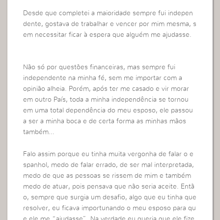
Desde que completei a maioridade sempre fui indepen
dente, gostava de trabalhar e vencer por mim mesma, s
em necessitar ficar à espera que alguém me ajudasse.
Não só por questões financeiras, mas sempre fui
independente na minha fé, sem me importar com a
opinião alheia. Porém, após ter me casado e vir morar
em outro País, toda a minha independência se tornou
em uma total dependência do meu esposo, ele passou
a ser a minha boca e de certa forma as minhas mãos
também…
Falo assim porque eu tinha muita vergonha de falar o e
spanhol, medo de falar errado, de ser mal interpretada,
medo de que as pessoas se rissem de mim e também
medo de atuar, pois pensava que não seria aceite. Entã
o, sempre que surgia um desafio, algo que eu tinha que
resolver, eu ficava importunando o meu esposo para qu
e ele me “ajudasse”. Na verdade eu queria que ele fize