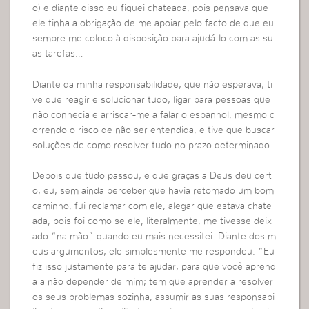
o) e diante disso eu fiquei chateada, pois pensava que
ele tinha a obrigação de me apoiar pelo facto de que eu
sempre me coloco à disposição para ajudá-lo com as su
as tarefas…
Diante da minha responsabilidade, que não esperava, ti
ve que reagir e solucionar tudo, ligar para pessoas que
não conhecia e arriscar-me a falar o espanhol, mesmo c
orrendo o risco de não ser entendida, e tive que buscar
soluções de como resolver tudo no prazo determinado.
Depois que tudo passou, e que graças a Deus deu cert
o, eu, sem ainda perceber que havia retomado um bom
caminho, fui reclamar com ele, alegar que estava chate
ada, pois foi como se ele, literalmente, me tivesse deix
ado “na mão” quando eu mais necessitei. Diante dos m
eus argumentos, ele simplesmente me respondeu: “Eu
fiz isso justamente para te ajudar, para que você aprend
a a não depender de mim; tem que aprender a resolver
os seus problemas sozinha, assumir as suas responsabi