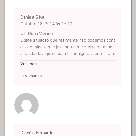
Daniela Silva
Outubro 18, 2014 às 15:19
Ola Dona Viviane
Existe situacao que realmente nao podemos cont
ar com ninguem e ja aconteceu comigo de esper
ar ajuda de alguem para fazer algo e vi que nao re
solveu nada e entao eu fui la e resolvi e pedi a dir
Ver mais
ecao de Deus e deu td certo.
Eu sou uma pessoa timida que qd é para se expr
RESPONDER
essar ou falar vem o receio mas a cada dia venço
e peço pra Deus me ajudar a enfrentar desafios s
ituacao que acontece.
Dionéia Bernardo