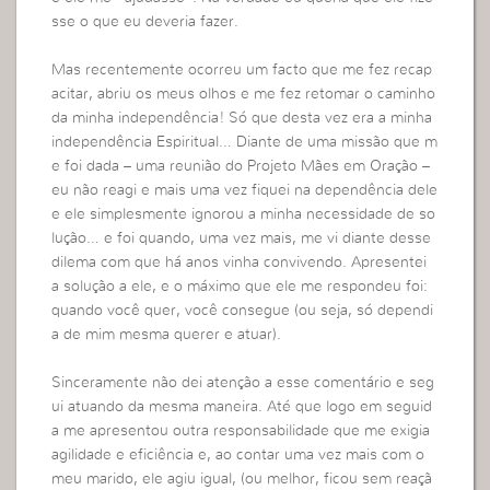
sse o que eu deveria fazer.
Mas recentemente ocorreu um facto que me fez recap
acitar, abriu os meus olhos e me fez retomar o caminho
da minha independência! Só que desta vez era a minha
independência Espiritual… Diante de uma missão que m
e foi dada – uma reunião do Projeto Mães em Oração –
eu não reagi e mais uma vez fiquei na dependência dele
e ele simplesmente ignorou a minha necessidade de so
lução… e foi quando, uma vez mais, me vi diante desse
dilema com que há anos vinha convivendo. Apresentei
a solução a ele, e o máximo que ele me respondeu foi:
quando você quer, você consegue (ou seja, só dependi
a de mim mesma querer e atuar).
Sinceramente não dei atenção a esse comentário e seg
ui atuando da mesma maneira. Até que logo em seguid
a me apresentou outra responsabilidade que me exigia
agilidade e eficiência e, ao contar uma vez mais com o
meu marido, ele agiu igual, (ou melhor, ficou sem reaçã