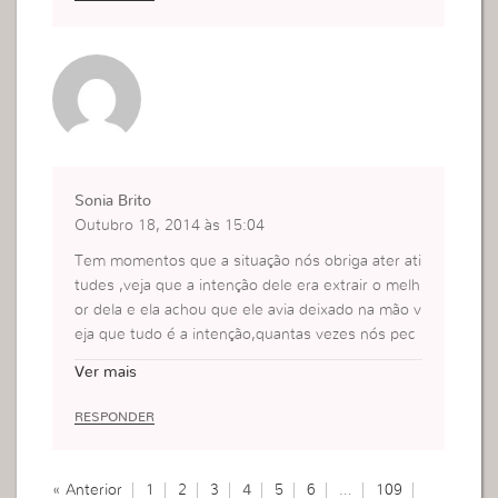
o medo, o complezo, seja o que for que tem atra
sado a minha vida.
Eu não posso depender de ninguém, o único que
eu dev depender é Deus.
Sonia Brito
Outubro 18, 2014 às 15:04
Tem momentos que a situação nós obriga ater ati
tudes ,veja que a intenção dele era extrair o melh
or dela e ela achou que ele avia deixado na mão v
eja que tudo é a intenção,quantas vezes nós pec
amos nisso quando somos confrontadas , então t
Ver mais
emos que ser humilde e enfrentar o nosso Eu e v
encer as situações que nós impede de sermos m
RESPONDER
ais usadas por Deus eu aprendi que Deus cria sit
uações sempre pra nós ensinar e tirar o melhor q
ue temos.
« Anterior
1
2
3
4
5
6
…
109