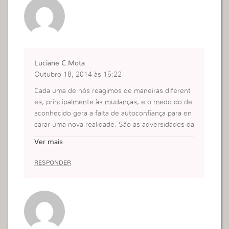
Luciane C.Mota
Outubro 18, 2014 às 15:22
Cada uma de nós reagimos de maneiras diferent
es, principalmente às mudanças, e o medo do de
sconhecido gera a falta de autoconfiança para en
carar uma nova realidade. São as adversidades da
vida, mas a sua experiência prova e mostra que n
Ver mais
ós temos uma arma poderosa para destruirmos e
sse sentimento “medo” que é a fé. Fé em Deus
RESPONDER
e em nós mesmas!
Obrigada por este post, eu amei!
Beijinhos dona Viviane!