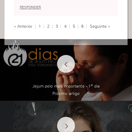
Deus eu não tenho promessinhas comigo, ai qua
RESPONDER
ndo eu abri minha bolsa a promessa estava lá! Aí
Deus disse agora vai lá e entrega ai eu já fiquei n
ervosa pq o onibus estava lotado ai já vieram um
« Anterior
1
2
3
4
5
6
Seguinte »
monte de pensamento de que ela não iria aceitar
enfim, de que eu era uma simples jovem e quem
eu era pra dar uma palavra pra uma obreira, eu p
eguei e disse pra Deus que eu ia ficar de olho e q
ue quando ela fosse descer do onibus eu iria entr
egar a promessa… RESULTADO:
POr ter escolhido ouvir a mim mesma e não a De
us a obreira desceu do onibus e eu nao vi e quan
do chegou meu ponto eu percebi que ela não est
Jejum pelo mais importante - 1º dia
ava mais lá eu fiquei muito mal, ai eu fiz o mesmo
que a senhora, falei com Deus e pedi perdão e p
edi pra ele me dar forças pra mudar…