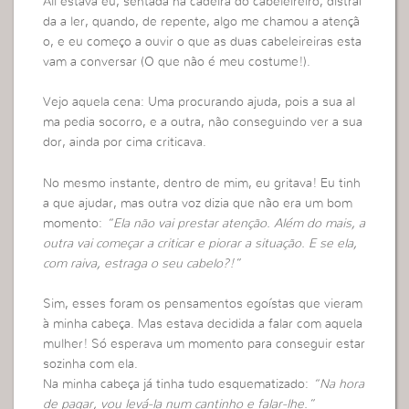
Ali estava eu, sentada na cadeira do cabeleireiro, distraí
da a ler, quando, de repente, algo me chamou a atençã
o, e eu começo a ouvir o que as duas cabeleireiras esta
vam a conversar (O que não é meu costume!).
Vejo aquela cena: Uma procurando ajuda, pois a sua al
ma pedia socorro, e a outra, não conseguindo ver a sua
dor, ainda por cima criticava.
No mesmo instante, dentro de mim, eu gritava! Eu tinh
a que ajudar, mas outra voz dizia que não era um bom
momento:
“Ela não vai prestar atenção. Além do mais, a
outra vai começar a criticar e piorar a situação. E se ela,
com raiva, estraga o seu cabelo?!”
Sim, esses foram os pensamentos egoístas que vieram
à minha cabeça. Mas estava decidida a falar com aquela
mulher! Só esperava um momento para conseguir estar
sozinha com ela.
Na minha cabeça já tinha tudo esquematizado:
“Na hora
de pagar, vou levá-la num cantinho e falar-lhe.”