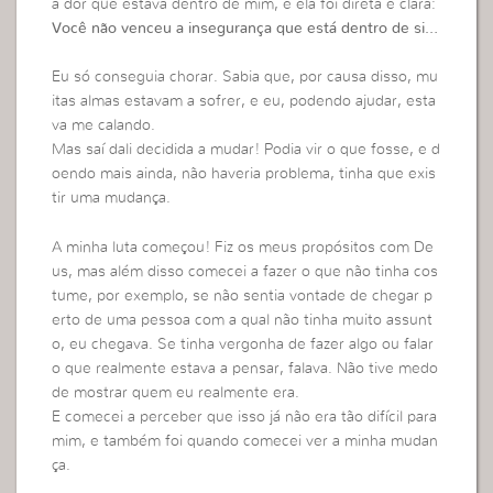
a dor que estava dentro de mim, e ela foi direta e clara:
Você não venceu a insegurança que está dentro de si…
Eu só conseguia chorar. Sabia que, por causa disso, mu
itas almas estavam a sofrer, e eu, podendo ajudar, esta
va me calando.
Mas saí dali decidida a mudar! Podia vir o que fosse, e d
oendo mais ainda, não haveria problema, tinha que exis
tir uma mudança.
A minha luta começou! Fiz os meus propósitos com De
us, mas além disso comecei a fazer o que não tinha cos
tume, por exemplo, se não sentia vontade de chegar p
erto de uma pessoa com a qual não tinha muito assunt
o, eu chegava. Se tinha vergonha de fazer algo ou falar
o que realmente estava a pensar, falava. Não tive medo
de mostrar quem eu realmente era.
E comecei a perceber que isso já não era tão difícil para
mim, e também foi quando comecei ver a minha mudan
ça.