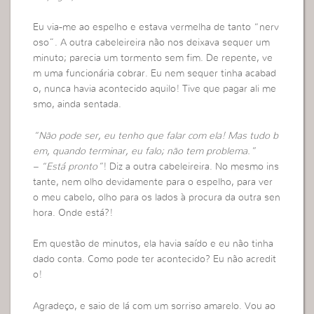
Eu via-me ao espelho e estava vermelha de tanto “nerv
oso”. A outra cabeleireira não nos deixava sequer um
minuto; parecia um tormento sem fim. De repente, ve
m uma funcionária cobrar. Eu nem sequer tinha acabad
o, nunca havia acontecido aquilo! Tive que pagar ali me
smo, ainda sentada.
“Não pode ser, eu tenho que falar com ela! Mas tudo b
em, quando terminar, eu falo; não tem problema.”
– “Está pronto”
! Diz a outra cabeleireira. No mesmo ins
tante, nem olho devidamente para o espelho, para ver
o meu cabelo, olho para os lados à procura da outra sen
hora. Onde está?!
Em questão de minutos, ela havia saído e eu não tinha
dado conta. Como pode ter acontecido? Eu não acredit
o!
Agradeço, e saio de lá com um sorriso amarelo. Vou ao