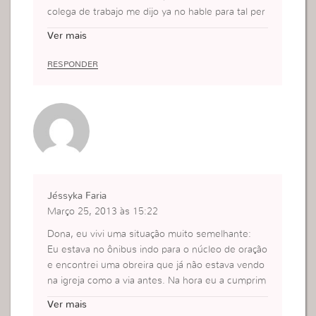
colega de trabajo me dijo ya no hable para tal per
sona de Jesus porque ella esta en otro lugar; per
Ver mais
o alla en mi interior yo dije bueno yo se que esta;
pero se que cuando he tenido deseos de ir en bu
RESPONDER
squeda de ella es porque se que esta sufriendo;
y me dije a mi misma no puedo desistir de llevarla
hasta los pies de Jesus el diablo es insistente; pe
rseverante para llevar una alma al infierno; yo no
puedo desistir de ella y de nadie se que si dejo q
ue Dios me guie haré realmente lo que El desea
hacer en esa vida, es solo ponerme a su disposici
ón todo el tiempo.
Jéssyka Faria
Março 25, 2013 às 15:22
Dona, eu vivi uma situação muito semelhante:
Eu estava no ônibus indo para o núcleo de oração
e encontrei uma obreira que já não estava vendo
na igreja como a via antes. Na hora eu a cumprim
entei e depois Deus falou comigo vai lá e entrega
Ver mais
uma promessa pra ela, aí eu relutei e disse, mas