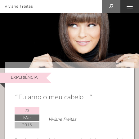
Viviane Freitas
EXPERIÊNCIA
“Eu amo o meu cabelo…”
23
Mar
Viviane Freitas
2013