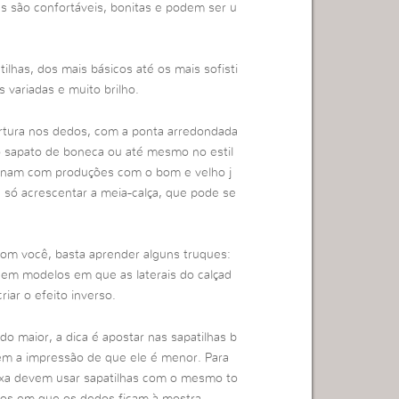
has são confortáveis, bonitas e podem ser u
has, dos mais básicos até os mais sofisti
 variadas e muito brilho.
tura nos dedos, com a ponta arredondada
lo sapato de boneca ou até mesmo no estil
mbinam com produções com o bom e velho j
 é só acrescentar a meia-calça, que pode se
com você, basta aprender alguns truques:
em modelos em que as laterais do calçad
iar o efeito inverso.
 maior, a dica é apostar nas sapatilhas b
eem a impressão de que ele é menor. Para
aixa devem usar sapatilhas com o mesmo to
los em que os dedos ficam à mostra.