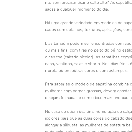
nte sem precisar usar o salto alto? As sapatil
sadas a qualquer momento do dia.
Há uma grande variedade em modelos de sapatil
cados com detalhes, texturas, aplicações, cores
Elas também podem ser encontradas com aber
ou mais fina, com tiras no peito do pé no esti
o cap toe (calçado bicolor). As sapatilhas co
eans, vestidos, saias e shorts. Nos dias frios,
r preta ou em outras cores e com estampas.
Para saber se o modelo de sapatilha combina 
mulheres com pernas grossas, devem apostar 
o sejam fechadas e com o bico mais fino para cr
No caso de quem usa uma numeração de calçado
icolores para que as duas cores do calçado d
alongar a silhueta, as mulheres de estatura b
m da pele, calça ou meia ou apostar nos mode