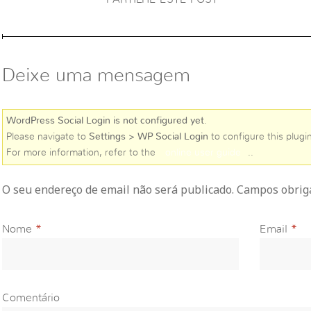
Deixe uma mensagem
WordPress Social Login is not configured yet
.
Please navigate to
Settings > WP Social Login
to configure this plugin
For more information, refer to the
online user guide
..
O seu endereço de email não será publicado. Campos obri
Nome
*
Email
*
Comentário