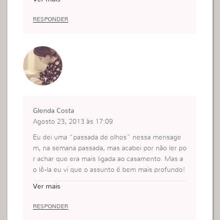
m o marido a fazer aquilo que não é sábio , temo
s uma arma muito potente nas nossas mãos se n
RESPONDER
ão soubermos usá-la atiramos em nosso próprio
pé .
Beijinhos que Deus continue usando a Sra para n
os abençoar !
Glenda Costa
Agosto 23, 2013 às 17:09
Eu dei uma “passada de olhos” nessa mensage
m, na semana passada, mas acabei por não ler po
r achar que era mais ligada ao casamento. Mas a
o lê-la eu vi que o assunto é bem mais profundo!
A mulher sábia não precisa de ser auxiliada e ne
Ver mais
m cobra o auxilio, porque ela pratica a Palavra de
Deus e já tem o seu Auxiliador (Esp. Santo).
RESPONDER
Mas o que mais me chama a atenção aqui é que,