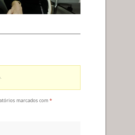
.
gatórios marcados com
*