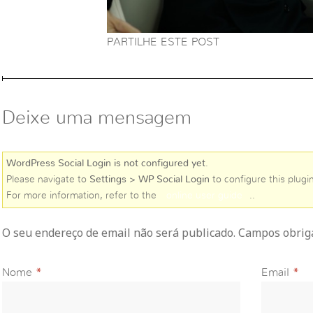
PARTILHE ESTE POST
Deixe uma mensagem
WordPress Social Login is not configured yet
.
Please navigate to
Settings > WP Social Login
to configure this plugin
For more information, refer to the
online user guide
..
O seu endereço de email não será publicado. Campos obri
Nome
*
Email
*