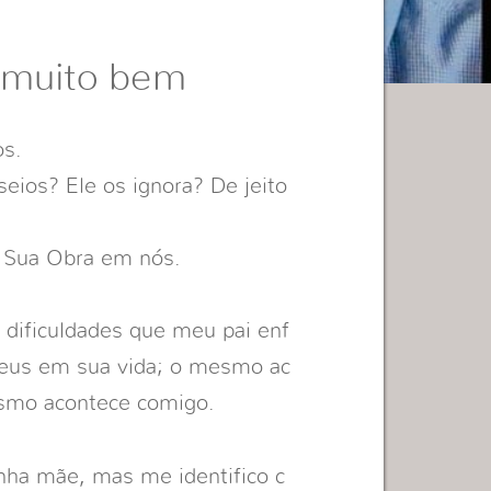
 muito bem
os.
eios? Ele os ignora? De jeito
s Sua Obra em nós.
dificuldades que meu pai enf
Deus em sua vida; o mesmo ac
smo acontece comigo.
nha mãe, mas me identifico c