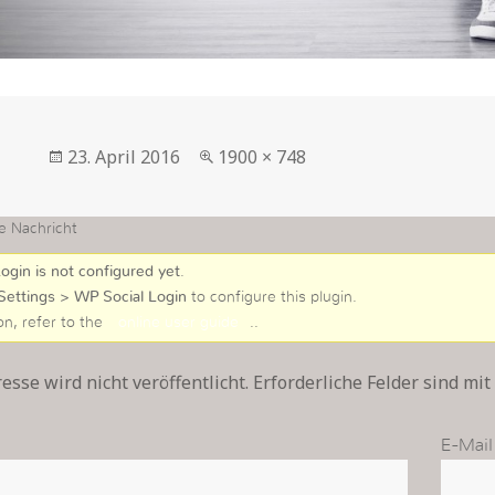
Veröffentlicht
in
23. April 2016
1900 × 748
am
voller
Größe
e Nachricht
ogin is not configured yet
.
Settings > WP Social Login
to configure this plugin.
on, refer to the
online user guide
..
sse wird nicht veröffentlicht. Erforderliche Felder sind mit
E-Mail