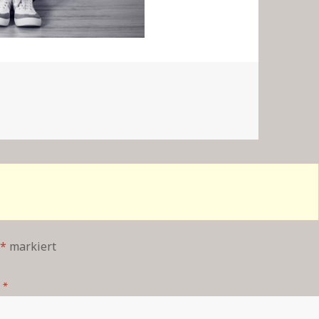
*
markiert
*