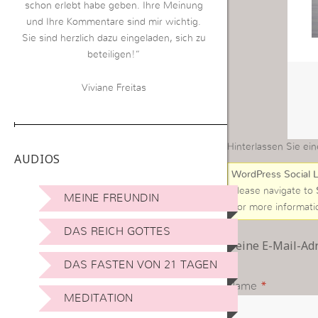
schon erlebt habe geben. Ihre Meinung
und Ihre Kommentare sind mir wichtig.
Sie sind herzlich dazu eingeladen, sich zu
beteiligen!“
Viviane Freitas
Hinterlassen Sie ein
AUDIOS
WordPress Social L
Please navigate to
MEINE FREUNDIN
For more informati
DAS REICH GOTTES
Deine E-Mail-Adre
DAS FASTEN VON 21 TAGEN
Name
*
MEDITATION