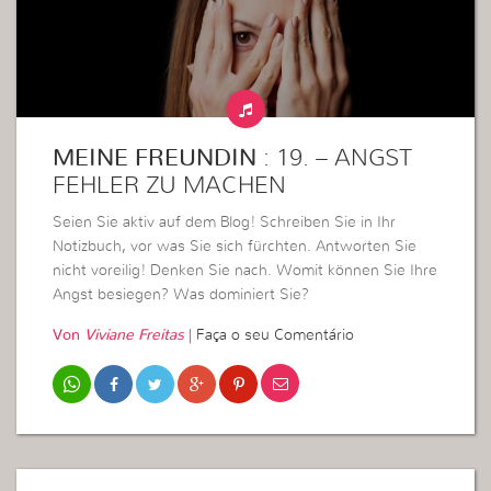
MEINE FREUNDIN
: 19. – ANGST
FEHLER ZU MACHEN
Seien Sie aktiv auf dem Blog! Schreiben Sie in Ihr
Notizbuch, vor was Sie sich fürchten. Antworten Sie
nicht voreilig! Denken Sie nach. Womit können Sie Ihre
Angst besiegen? Was dominiert Sie?
Von
Viviane Freitas
|
Faça o seu Comentário