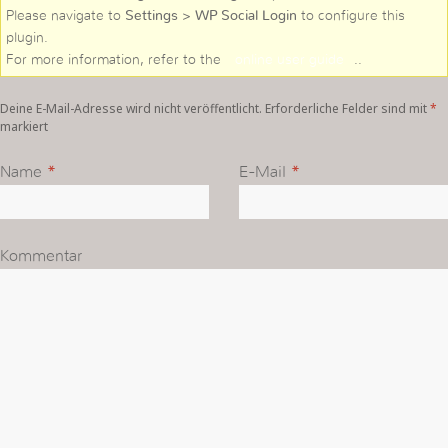
Please navigate to
Settings > WP Social Login
to configure this
plugin.
For more information, refer to the
online user guide
..
Deine E-Mail-Adresse wird nicht veröffentlicht. Erforderliche Felder sind mit
*
markiert
Name
*
E-Mail
*
Kommentar