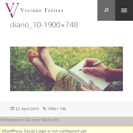
diario_10-1900×748
Veröffentlicht
in
23. April 2016
1900 × 748
am
voller
Größe
Hinterlassen Sie eine Nachricht
WordPress Social Login is not configured yet
.