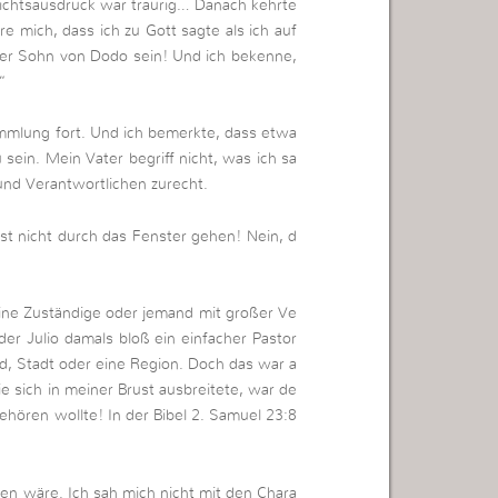
sichtsausdruck war traurig… Danach kehrte
re mich, dass ich zu Gott sagte als ich auf
er Sohn von Dodo sein! Und ich bekenne,
“
mmlung fort. Und ich bemerkte, dass etwa
sein. Mein Vater begriff nicht, was ich sa
und Verantwortlichen zurecht.
st nicht durch das Fenster gehen! Nein, d
 eine Zuständige oder jemand mit großer Ve
der Julio damals bloß ein einfacher Pastor
and, Stadt oder eine Region. Doch das war a
 sich in meiner Brust ausbreitete, war de
ehören wollte! In der Bibel 2. Samuel 23:8
hen wäre. Ich sah mich nicht mit den Chara