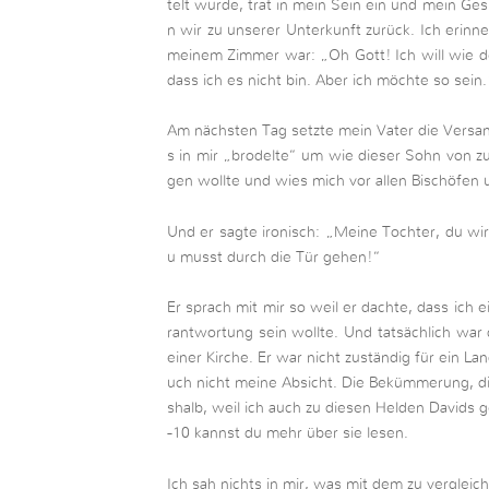
telt wurde, trat in mein Sein ein und mein Ge
n wir zu unserer Unterkunft zurück. Ich erinne
meinem Zimmer war: „Oh Gott! Ich will wie d
dass ich es nicht bin. Aber ich möchte so sein.
Am nächsten Tag setzte mein Vater die Versa
s in mir „brodelte“ um wie dieser Sohn von zu 
gen wollte und wies mich vor allen Bischöfen 
Und er sagte ironisch: „Meine Tochter, du wir
u musst durch die Tür gehen!“
Er sprach mit mir so weil er dachte, dass ich
rantwortung sein wollte. Und tatsächlich war 
einer Kirche. Er war nicht zuständig für ein L
uch nicht meine Absicht. Die Bekümmerung, die
shalb, weil ich auch zu diesen Helden Davids g
-10 kannst du mehr über sie lesen.
Ich sah nichts in mir, was mit dem zu vergleic