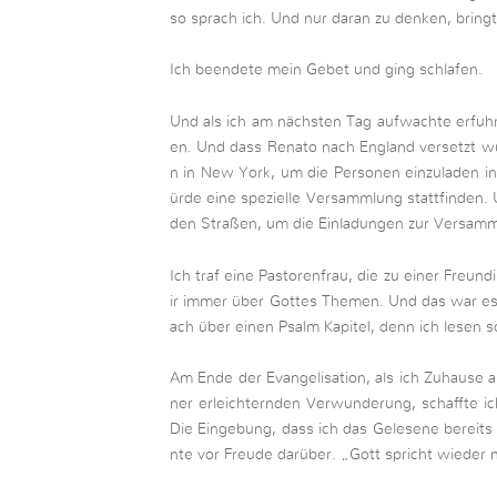
so sprach ich. Und nur daran zu denken, brin
Ich beendete mein Gebet und ging schlafen.
Und als ich am nächsten Tag aufwachte erfuhre
en. Und dass Renato nach England versetzt wür
n in New York, um die Personen einzuladen 
ürde eine spezielle Versammlung stattfinden.
den Straßen, um die Einladungen zur Versamm
Ich traf eine Pastorenfrau, die zu einer Freun
ir immer über Gottes Themen. Und das war es,
ach über einen Psalm Kapitel, denn ich lesen so
Am Ende der Evangelisation, als ich Zuhause a
ner erleichternden Verwunderung, schaffte i
Die Eingebung, dass ich das Gelesene bereits 
nte vor Freude darüber. „Gott spricht wieder m