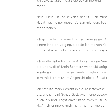
ich etwa zulassen, dass die Bekümmerung in 
men?
Nein! Mein Glaube ließ das nicht zu! Ich mus
Nacht, nach einer dieser Versammlungen, lies 
ott sprechen.
Ich ging voller Verzweiflung ins Badezimmer.
einem Inneren vorging, steckte ich meinen Kopf
ott damit ausdrücken, dass ich dreckiger war al
Ich wollte unbedingt eine Antwort. Meine Seel
bte und wollte! Mein Schmerz war nicht aufg
sondern aufgrund meiner Seele: Folgte ich d
ie verhielt ich mich im Angesicht dieser Situa
Ich steckte mein Gesicht in die Toilettenvase 
ott, wie ich bin! Schau Gott, wie meine Lesew
h ich bin und Angst davor habe mich zu täusc
H…“ (Ich erinnere mich nicht mehr an die gen