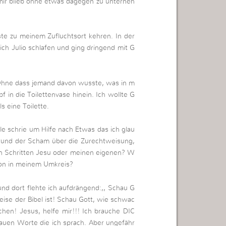
mir blieb ohne etwas dagegen zu unterneh
ste zu meinem Zufluchtsort kehren. In der
ich Julio schlafen und ging dringend mit G
 Ohne dass jemand davon wusste, was in m
 in die Toilettenvase hinein. Ich wollte G
s eine Toilette.
e schrie um Hilfe nach Etwas das ich glau
rund der Scham über die Zurechtweisung,
en Schritten Jesu oder meinen eigenen? W
tion in meinem Umkreis?
und dort flehte ich aufdrängend:,, Schau G
eise der Bibel ist! Schau Gott, wie schwac
hen! Jesus, helfe mir!!! Ich brauche DIC
auen Worte die ich sprach. Aber ungefähr