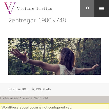
2entregar-1900×748
Veröffentlicht
in
7. Juni 2016
1900 × 748
am
voller
Größe
Hinterlassen Sie eine Nachricht
WordPress Social Login is not configured yet
.