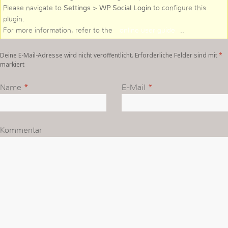
Please navigate to
Settings > WP Social Login
to configure this
plugin.
For more information, refer to the
online user guide
..
Deine E-Mail-Adresse wird nicht veröffentlicht. Erforderliche Felder sind mit
*
markiert
Name
*
E-Mail
*
Kommentar