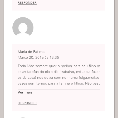
RESPONDER
Maria de Fatima
Março 20, 2015 às 13:36
Toda Mãe sempre quer o melhor para seu filho m
as as tarefas do dia a dia (trabalho, estudo,a fazer
es da casa) nos deixa sem nenhuma folga,muitas
vezes sem tempo para a família e filhos. Não bast
a apenas nos preocuparmos em leva-lo para a igr
Ver mais
eja, e a nossa convivência o tempo passa os filho
s crescem. Devemos orar sempre a Deus para po
RESPONDER
dermos entender nossos filhos afinal eles são se
res humanos e não bonecos, eles tem vida e von