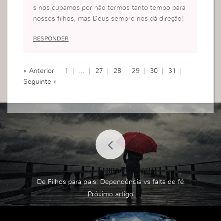
s nos cupamos por não termos tanto tempo para
nossos filhos, mas Deus sempre nos dá direção!
RESPONDER
« Anterior
1
…
27
28
29
30
31
Seguinte »
De Filhos para pais: Dependência vs falta de fé