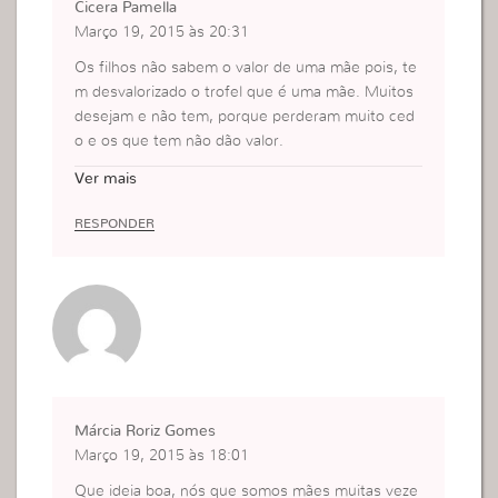
Cicera Pamella
Março 19, 2015 às 20:31
Os filhos não sabem o valor de uma mãe pois, te
m desvalorizado o trofel que é uma mãe. Muitos
desejam e não tem, porque perderam muito ced
o e os que tem não dão valor.
Os pais sempre procuram compreender os filhos
Ver mais
pois, os pais amam e querem bem sempre, fazen
do tudo o que podem nas condições que podem.
RESPONDER
Que bom seria se os filhos dessem mais atenção
a seus pais isso valorizaria o seu papel de filhos.
Márcia Roriz Gomes
Março 19, 2015 às 18:01
Que ideia boa, nós que somos mães muitas veze