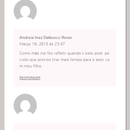
tades e devem ser respeitados, não segundo as
vossas conveniências, essas são uma das razões
em que varias pessoas não permanecem na igrej
a. A família é muito importante fui visitar minha fil
ha e está sendo muito bacana, vejo minha filha m
e receber com um brilho nos olhos indescritível.
Andreia Inez Dalbosco Rover
Março 19, 2015 às 23:47
Como mãe me fez refletir quando li este post. pe
rcebi que preciso tirar mais tempo para o lazer co
m meu filho.
RESPONDER