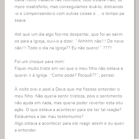
Dava muito trabalho nas reuniões, tudo estava mau, se
mpre insatisfeito, mas conseguíamos levá-lo, distraindo
-o e compensando-o com outras coisas e … o tempo pa
ssava.
Até que um dia algo fez-me despertar, que foi ao sairm
os para a Igreja, ouvi-o a dizer: “Ahhhhh não!!! De novo
não!!! Todo o dia na Igreja?? Eu não quero!” ????
Foi um choque para mim!
Fiquei muito triste em ver que o meu filho não estava a
querer ir à Igreja. “Como pode? Porquê??”, pensei.
À noite orei e pedi a Deus que me fizesse entender o
meu filho. Não queria sentir tristeza, pois o sentimento
não ajuda em nada, mas queria poder reverter esta situ
ação. O que estava a acontecer para ele ter tal reação?
Estávamos a dar mau testemunho?
Algo estava a acontecer para ele reagir assim e eu queri
a entender.