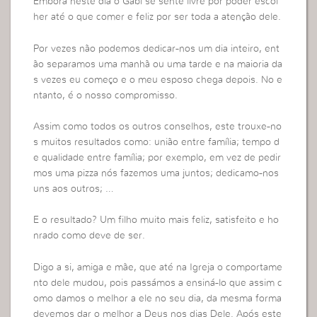
Embora neste dia o Gabi se sente livre por poder escol
her até o que comer e feliz por ser toda a atenção dele.
Por vezes não podemos dedicar-nos um dia inteiro, ent
ão separamos uma manhã ou uma tarde e na maioria da
s vezes eu começo e o meu esposo chega depois. No e
ntanto, é o nosso compromisso.
Assim como todos os outros conselhos, este trouxe-no
s muitos resultados como: união entre família; tempo d
e qualidade entre família; por exemplo, em vez de pedir
mos uma pizza nós fazemos uma juntos; dedicamo-nos
uns aos outros; …
E o resultado? Um filho muito mais feliz, satisfeito e ho
nrado como deve de ser.
Digo a si, amiga e mãe, que até na Igreja o comportame
nto dele mudou, pois passámos a ensiná-lo que assim c
omo damos o melhor a ele no seu dia, da mesma forma
devemos dar o melhor a Deus nos dias Dele. Após este