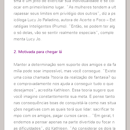
sma é um jeito de exercitar sua individualidade e se col
ocar em primeiríssimo lugar. ”As mulheres tendem a ult
rapassar seus limites em privilégio dos outros”, diz a ps
icóloga Lucy Jo Palladino, autora de Acerte o Foco – Est
ratégias Inteligentes (Prumo). ”Então, se podem ter alg
o só delas, vão se sentir realmente especiais”, comple
menta Lucy Jo.
2. Motivada para chegar lá
Manter a determinação sem suporte dos amigos e da fa
mília pode soar impossível, mas você consegue. ”Existe
uma coisa chamada ?teoria da realização de fantasia? qu
e comprovadamente nos ajuda a conseguir tudo o que
desejamos”, acredita Kathleen. Essa teoria sugere que
você imagine constantemente sua meta. E pense tanto
nas consequências boas de conquistá-la como nas situa
ções negativas com as quais terá que lidar: sacrificar te
mpo com os amigos, pagar cursos caros… ”Em geral, t
endemos a pensar apenas na parte divertida ou focar n
as dificuldades”, diz Kathleen. ”Ao considerar os dois la