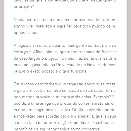
Quer saber qual a estratégia que ajuda a realizar qualqu
er projeto?
Muita gente acredita que a melhor maneira de fazer um
sonho virar realidade é espalhar para todo mundo os pr
óprios planos.
A lógica é simples: a quanto mais gente contar, mais se
esforçará. Afinal, não vai querer ser tachada de fracassa
da caso largue o projeto no meio. Faz sentido, mas uma
nova pesquisa feita na Universidade de Nova York most
ra que o exato oposto é o que funciona.
Estudiosos descobriram que tagarelar sobre suas meta
s gera em você uma falsa sensação de realização, torna
ndo menos provável que corra atrás delas. Exemplo? V
ocê diz a uma amiga que pretende correr maratonas e r
ecebe um elogio pela iniciativa. De tão satisfeita, perde
a motivação para acordar cedo e ir treinar. E qual a caus
a dessa falta de determinação repentina? Já colheu os
benefícios de ser reconhecida como corredora.