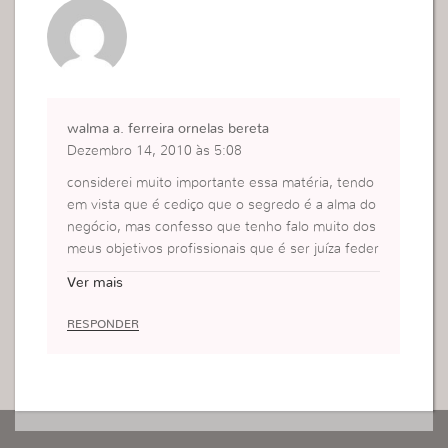
walma a. ferreira ornelas bereta
Dezembro 14, 2010 às 5:08
considerei muito importante essa matéria, tendo
em vista que é cediço que o segredo é a alma do
negócio, mas confesso que tenho falo muito dos
meus objetivos profissionais que é ser juíza feder
al, tenho mais de 10 anos atuo como advogada cr
Ver mais
iminalista como escritório próprio mais meu objeti
vo é passar no concuros para JUÍZA FEDERAL , Q
RESPONDER
UE É A MAGISTRATURA FEDERAL , MAIS CONF
ESSO UMA COISA MUITAS PESSOAS ESTÃO S
ABENDO desse objetivo e a ansiedade o desespe
ro de passar, as noites sem dormir estudando é
muito complicado mas confesso que falei desse
meu objetivo para muita gente,até porque as pes