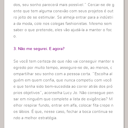
dos, seu sonho parecerá mais possível.” Cercar-se de g
ente que tem alguma conexão com seus projetos é out
ro jeito de se estimular. Se almeja entrar para a indústri
a da moda, cole nos colegas fashionistas. Mesmo sem
saber o que pretende, eles vão ajudá-la a manter o foc
o.
3. Não me segurei. E agora?
Se você tem certeza de que não vai conseguir manter s
egredo por muito tempo, assegure-se de, ao menos, c
ompartilhar seu sonho com a pessoa certa. ”Escolha al
guém em quem confia, que nunca competiu com você
e que tenha sido bem-sucedida ao correr atrás dos pró
prios objetivos”, aconselha Lucy Jo. Não consegue pen
sar em ninguém que complete a lista de exigências? M
elhor respirar fundo, entrar em alfa, colocar fita crepe n
os lábios. É que, nesse caso, fechar a boca continua se
ndo a melhor estratégia.