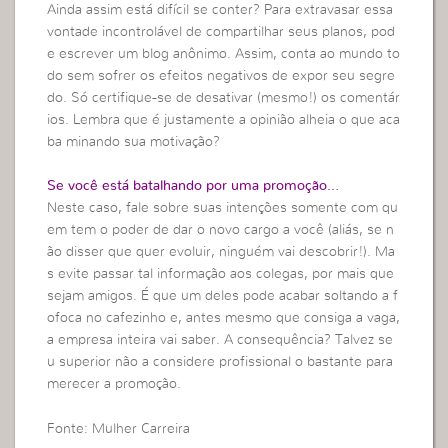
Ainda assim está difícil se conter? Para extravasar essa
vontade incontrolável de compartilhar seus planos, pod
e escrever um blog anônimo. Assim, conta ao mundo to
do sem sofrer os efeitos negativos de expor seu segre
do. Só certifique-se de desativar (mesmo!) os comentár
ios. Lembra que é justamente a opinião alheia o que aca
ba minando sua motivação?
Se você está batalhando por uma promoção…
Neste caso, fale sobre suas intenções somente com qu
em tem o poder de dar o novo cargo a você (aliás, se n
ão disser que quer evoluir, ninguém vai descobrir!). Ma
s evite passar tal informação aos colegas, por mais que
sejam amigos. É que um deles pode acabar soltando a f
ofoca no cafezinho e, antes mesmo que consiga a vaga,
a empresa inteira vai saber. A consequência? Talvez se
u superior não a considere profissional o bastante para
merecer a promoção.
Fonte: Mulher Carreira