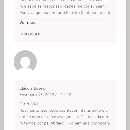
m e sabe as responsabilidades me consumiam.
Pensava que só em ter o Espirito Santo era o sufi
ciente para ter vida com Deus e possuir inúmero
Ver mais
s afazeres dentro da igreja isso me fazia estar for
talecida!
RESPONDER
Quanto engano! Quando lembro-me disso, fico a
té com raiva de mim mesma pois quanto tempo p
erdi nesse engano. Mas hoje acordei e já não faç
o as coisas desse jeito, hoje sirvo em verdade.
Espero que as pessoas que leiam esse post seja
m ajudadas como eu fui e ainda continuo sendo.
Bjim grande da sua pledge Bárbara
Cláudia Boeno
Fevereiro 13, 2012 às 11:22
Olá d. Vivi
Realmente isso pode acontecer infelizmente é cl
aro é como diz a palavra que li hj :”… e ainda dize
m temos por pai Abraão “. Acham que conhecem
a Deus por terem uma ligação com Ele , mas Deu