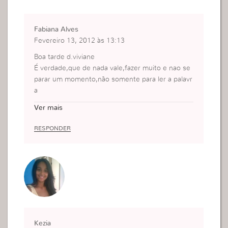
Fabiana Alves
Fevereiro 13, 2012 às 13:13
Boa tarde d.viviane
É verdade,que de nada vale,fazer muito e nao se
parar um momento,não somente para ler a palavr
a
Deus,mas também ouvi-lo falar.
Ver mais
Pois é ouvindo-o que também começarei a conhe
cer sua vontade para minha vida.
RESPONDER
Realmente temos que viver nessa busca diariame
nte
Pois é justamente tendo essa comunhão e intimi
dade com ele,a sós com ele,que bebemos dessa
fonte.
Bjs
Kezia