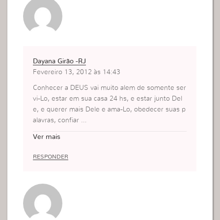
Dayana Girão -RJ
Fevereiro 13, 2012 às 14:43
Conhecer a DEUS vai muito alem de somente ser
vi-Lo, estar em sua casa 24 hs, e estar junto Del
e, e querer mais Dele e ama-Lo, obedecer suas p
alavras, confiar …
Sao fatores diversos que nos fazem sermos filha
Ver mais
s de DEUS!
Beijinhos!
RESPONDER