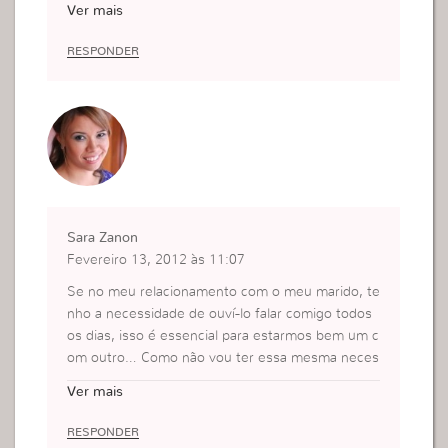
Ver mais
s quer muito mais de nós que só uma ligação .
Bjinhos
RESPONDER
Sara Zanon
Fevereiro 13, 2012 às 11:07
Se no meu relacionamento com o meu marido, te
nho a necessidade de ouví-lo falar comigo todos
os dias, isso é essencial para estarmos bem um c
om outro… Como não vou ter essa mesma neces
sidade em relação a Deus? Como passar um dia s
Ver mais
em dialogar com Ele? Sem estar próxima a Ele?
Me faço essas perguntas todos os dia, porque nã
RESPONDER
o quero ficar um dia sequer distante dEle, e se e