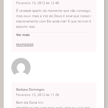
Fevereiro 13, 2012 às 12:40
É verdade apartir do momento que não consegui
mos ouvir mais a Voz de Deus é sinal que nosso r
elacionamento com Ele anda mal! E que terrivel é
assumir isso.
Uma vez eu disse que Tempo para Deus era um
Ver mais
pouco complicado de separar, pois trabalho, estu
do e ajudo na igreja e sabe que no exato moment
RESPONDER
o ouvi algo totalmente real. ” VOCÊ TEM TEMPO
PRA TUDO, DEUS FEZ UM DIA COM 24 H, SERÁ
QUE VOCÊ NÃO CONSEGUE SEPARAR 30 MINU
TOS 1H PRA DEDICAR SÓ A ELE?”
Depois desse dia, minha vida com Ele mudou, pa
ssei a me dedicar mais e hoje sim posso dizer, qu
e conheçi e quero conhecer mais e mais ao Deus
vivo.
Barbara Domingos
1000 Beijooos
Fevereiro 13, 2012 às 11:26
Kezia Dias Gois
Fortaleza – Ceará
Bom dia Dona Vivi
Identifiquei-me com esse post, pois eu vivia assi