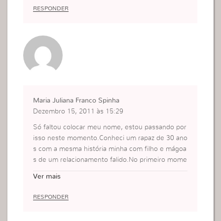
RESPONDER
Maria Juliana Franco Spinha
Dezembro 15, 2011 às 15:29
Só faltou colocar meu nome, estou passando por
isso neste momento.Conheci um rapaz de 30 ano
s com a mesma história minha com filho e mágoa
s de um relacionamento falido.No primeiro mome
nto nos apaixonamos ele me ligava 3 vezes ao dia
Ver mais
durante um mês eu estava vivendo um sonho, tiv
émos alguns momentos inesquesíveis durante 3
RESPONDER
meses e quando o trabalho dele aumentou, pois
ele é engenheiro civil, comecei a cobrá-lo e exigir