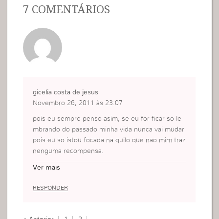
7 COMENTÁRIOS
gicelia costa de jesus
Novembro 26, 2011 às 23:07
pois eu sempre penso asim, se eu for ficar so le
mbrando do passado minha vida nunca vai mudar
pois eu so istou focada na quilo que nao mim traz
nenguma recompensa.
pois concordo com vc temos que sempre ficar fo
Ver mais
cada naquilo que queremos, pois se lutarmos va
mos onsehuir com os poderes de deus.
RESPONDER