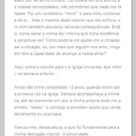
alado por tamanho choque. Ele estava sempre atento à
s nossas necessidades, não permitindo que nada nos fa
ltasse. Foi um verdadeiro “herói” e para mim, continua
a sê-lo… Mas o mesmo abalo interior que ele sofrera, e
m mim também provocou severas consequências. Entã
o, como sanar a minha dor interna que tinha tendência
a perpetuar-se? Como poderia ele ajudar-me a ultrapas
sar a situação, se, por mais que alguém nos ame, ningu
ém tem a capacidade de alcançar a nossa alma?!
Aqui, entra o convite para ir à Igreja Universal, que refer
i, na semana anterior…
Ainda não tinha completado 13 anos, quando entrei pel
a primeira vez na Igreja. Sempre acompanhava a minha
tia, até ao momento em que a minha própria sede me p
ermitiu “beber” e começar a perceber aquilo que verda
deiramente eu precisava.
Marcou-me, dessa altura, o que foi fundamental para a
minha libertação interior: A sinceridade.