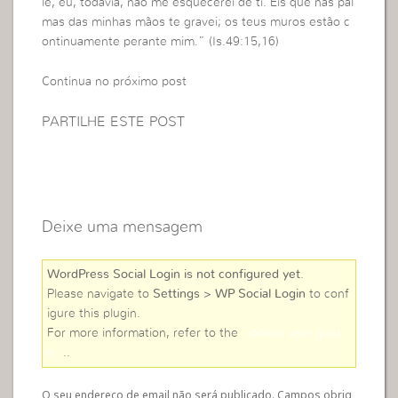
le, eu, todavia, não me esquecerei de ti. Eis que nas pal
mas das minhas mãos te gravei; os teus muros estão c
ontinuamente perante mim.” (Is.49:15,16)
Continua no próximo post
PARTILHE ESTE POST
Deixe uma mensagem
WordPress Social Login is not configured yet
.
Please navigate to
Settings > WP Social Login
to conf
igure this plugin.
For more information, refer to the
online user guid
e
..
O seu endereço de email não será publicado. Campos obrig