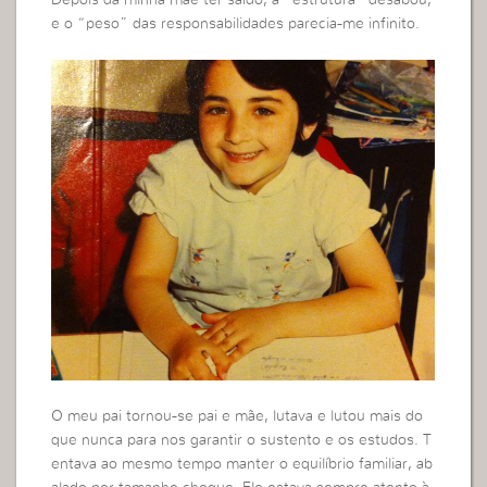
Depois da minha mãe ter saído, a “estrutura” desabou,
e o “peso” das responsabilidades parecia-me infinito.
O meu pai tornou-se pai e mãe, lutava e lutou mais do
que nunca para nos garantir o sustento e os estudos. T
entava ao mesmo tempo manter o equilíbrio familiar, ab