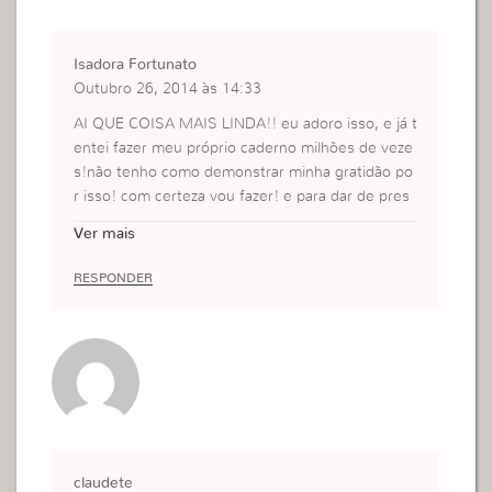
Isadora Fortunato
Outubro 26, 2014 às 14:33
AI QUE COISA MAIS LINDA!! eu adoro isso, e já t
entei fazer meu próprio caderno milhões de veze
s!não tenho como demonstrar minha gratidão po
r isso! com certeza vou fazer! e para dar de pres
ente de natal para a família todinha! para eles, vo
Ver mais
u colocar uma foto nossa junto. amei, amei e am
ei! muito obrigada
RESPONDER
claudete