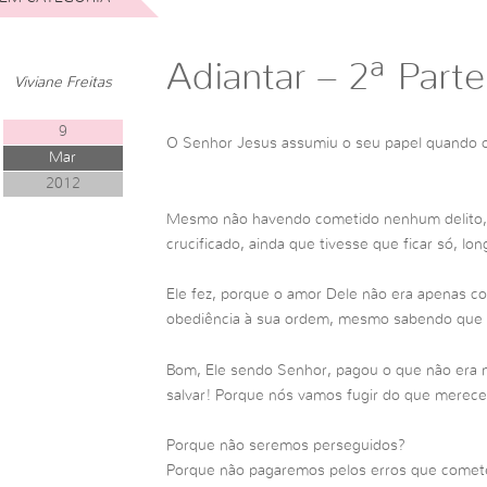
Adiantar – 2ª Parte
Viviane Freitas
9
O Senhor Jesus assumiu o seu papel quando o
Mar
2012
Mesmo não havendo cometido nenhum delito, E
crucificado, ainda que tivesse que ficar só, lon
Ele fez, porque o amor Dele não era apenas c
obediência à sua ordem, mesmo sabendo que ir
Bom, Ele sendo Senhor, pagou o que não era n
salvar! Porque nós vamos fugir do que merec
Porque não seremos perseguidos?
Porque não pagaremos pelos erros que come