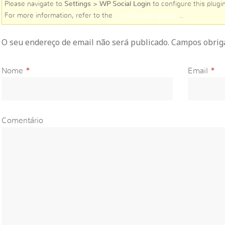
Please navigate to
Settings > WP Social Login
to configure this plugin
For more information, refer to the
online user guide
..
O seu endereço de email não será publicado. Campos obri
Nome
*
Email
*
Comentário