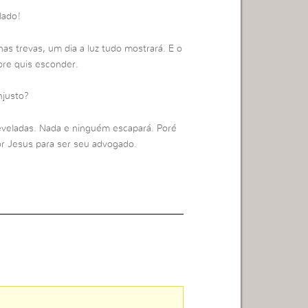
lado!
as trevas, um dia a luz tudo mostrará. E o
pre quis esconder.
njusto?
reveladas. Nada e ninguém escapará. Poré
r Jesus para ser seu advogado.