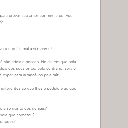
 para provar seu amor por mim e por voc
r?
rva o que faz mal a si mesmo?
cê não odeia o pecado. No dia em que odia
lice dos seus erros, pelo contrário, será o
 expor para arrancá-los pela raiz.
ndiferentes ao que lhes é pedido e ao que
io erro diante dos demais?
r pelo que cometeu?
de todos?