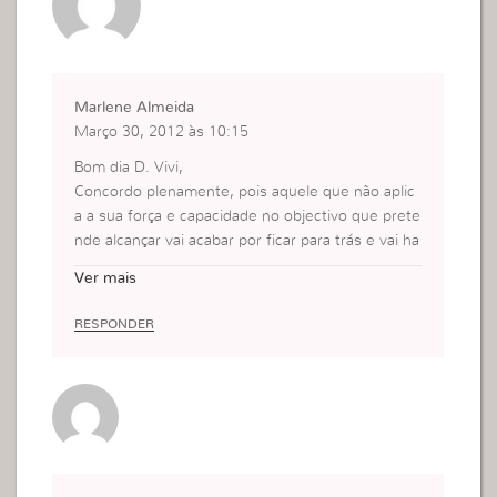
Marlene Almeida
Março 30, 2012 às 10:15
Bom dia D. Vivi,
Concordo plenamente, pois aquele que não aplic
a a sua força e capacidade no objectivo que prete
nde alcançar vai acabar por ficar para trás e vai ha
ver alguém que acaba por passar a frente, e eu p
Ver mais
ergunto porque será?
Porque esse aplicou toda a sua força/capacidade,
RESPONDER
foi inteligente, porque era definido, tinha um son
ho !
Não adianta apenas sonhar, se está definido entã
o é sensível lutar com muito esforço/dedicação p
ara chegar ao lugar pretendido !
um beijinho