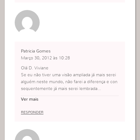
tam porque é que o seu sonho não se realiza.
Há que estabelecer metas para nós próprios, met
as diárias que nos aproximem mais do nosso son
ho e objectivo, há que parar para pensar e escrev
er o que temos que fazer.
Um sonho não se realiza somente com a nossa m
ente a funcionar ou o cérebro a imaginar, mas si
Patricia Gomes
m com as mãos a trabalhar e agir.
Março 30, 2012 às 10:28
Olá D. Viviane
Se eu não tiver uma visão ampliada já mais serei
alguém neste mundo, não farei a diferença e con
sequentemente já mais serei lembrada…
Na fé
Ver mais
bjinhos
RESPONDER