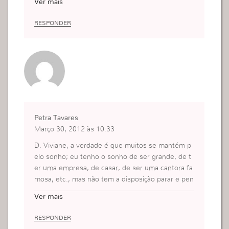
Ver mais
Nada cai do céu! Sonhar não basta.
Um escritor falou:
RESPONDER
“Os melhores sonhos de todos são aqueles que
nos põem a pensar e a mexer. Os únicos sonhos
de que vale a pena falar são os que não nos deix
am dormir.”
Petra Tavares
Março 30, 2012 às 10:33
D. Viviane, a verdade é que muitos se mantém p
elo sonho; eu tenho o sonho de ser grande, de t
er uma empresa, de casar, de ser uma cantora fa
mosa, etc., mas não tem a disposição parar e pen
sar no que têm que fazer para alcançar esse sonh
Ver mais
o. Não tem objectivos e não criam metas para si
mesmas. Passam dias e vêm o seu sonho cada v
RESPONDER
ez mais distante de se realizar, e ainda se pergun