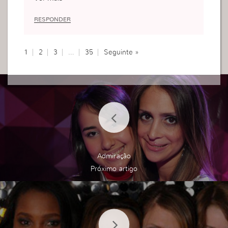
RESPONDER
1
2
3
…
35
Seguinte »
Admiração