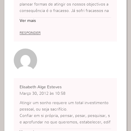
planear formas de atingir os nossos objectivos a
consequência é o fracasso. Já sofri fracassos na
minha vida exatamente por não ter um objectivo
Ver mais
bem definido e por isso não pensei e nem planej
ei ou seja não fiz nada para realizar esse objetivo.
RESPONDER
Hoje tenho um objectivo bem definido, sei o que
quero e todos os dias penso em estrategias e for
mas de o atingir.
Obrigada por tudo.Bjs
Elisabeth Alge Esteves
Março 30, 2012 às 10:58
Atingir um sonho requere um total investimento
pessoal, ou seja sacrifício.
Confiar em si própria, pensar, pesar, pesquisar, s
e aprofundar no que queremos, estabelecer, edif
icar, permanecer.