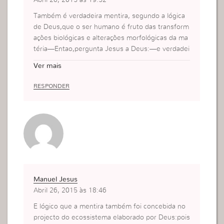
Também é verdadeira mentira, segundo a lógica
de Deus,que o ser humano é fruto das transform
ações biológicas e alterações morfológicas da ma
téria—Entao,pergunta Jesus a Deus:—e verdadei
ramente mentira que eu sou fruto da evolução da
Ver mais
s espécies?e Deus responde:É a principal mentir
a mais verdadeira que assim é. Cada ecossistema
RESPONDER
tem as suas etapas,e projecta as alterações e tra
nsformações morfológicas e biológicos adequada
s às condições ecológicas de cada etapa até essa
mesma etapa atingir um nível de saturação que n
ão seja possivel subsistir nesse sistema ecológic
o…Olha para o passado:o ecossistema em que vi
viam os dinossauro não era apropriado para te pe
rmitir viver nele, e, contigo,todas as espécies qu
Manuel Jesus
e coabitam neste habitat,e antes da era dos dino
Abril 26, 2015 às 18:46
ssauros, outros ecossistemas construí…cada eco
ssistema, por mim criado, e condicionado para de
E lógico que a mentira também foi concebida no
senvolver determinadas alterações e tranformcoe
projecto do ecossistema elaborado por Deus:pois