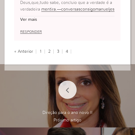
s
Deus,que,tudo sabe, concluio que a verdade é a
verdadeira
mentira.—conversasconsigomanueljes
us@hotmayle.com
Ver mais
RESPONDER
« Anterior
1
2
3
4
Direção para o ano novo II