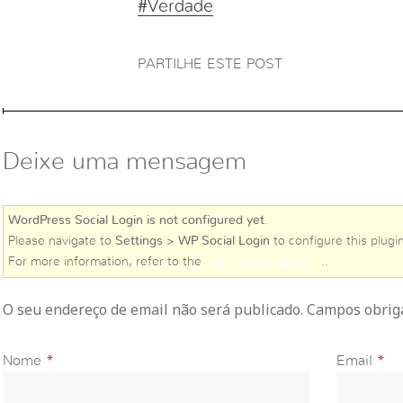
#Verdade
PARTILHE ESTE POST
Deixe uma mensagem
WordPress Social Login is not configured yet
.
Please navigate to
Settings > WP Social Login
to configure this plugin
For more information, refer to the
online user guide
..
O seu endereço de email não será publicado. Campos obri
Nome
*
Email
*