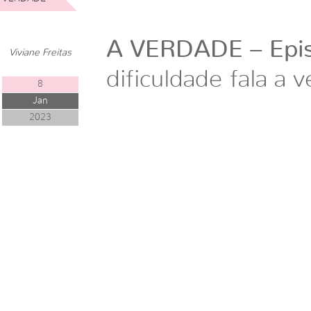
A VERDADE – Epis
Viviane Freitas
dificuldade fala a 
8
Jan
2023