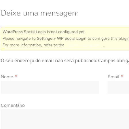
Deixe uma mensagem
WordPress Social Login is not configured yet
.
Please navigate to
Settings > WP Social Login
to configure this plugin
For more information, refer to the
online user guide
..
O seu endereço de email não será publicado. Campos obri
Nome
*
Email
*
Comentário