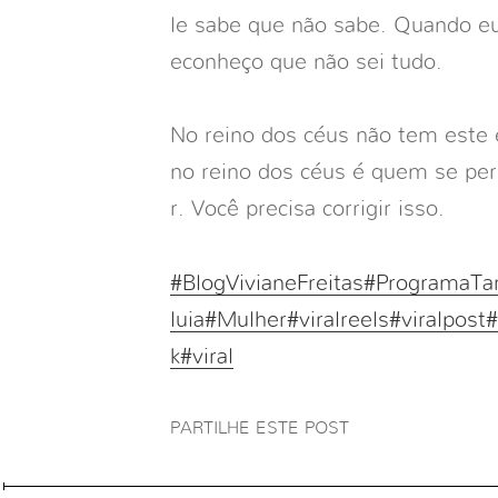
le sabe que não sabe. Quando e
econheço que não sei tudo.
No reino dos céus não tem este 
no reino dos céus é quem se perm
r. Você precisa corrigir isso.
#BlogVivianeFreitas
#ProgramaTa
luia
#Mulher
#viralreels
#viralpost
#
k
#viral
PARTILHE ESTE POST