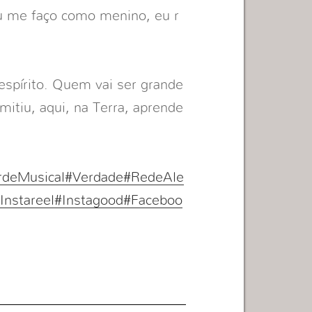
u me faço como menino, eu r
espírito. Quem vai ser grande
itiu, aqui, na Terra, aprende
rdeMusical
#Verdade
#RedeAle
Instareel
#Instagood
#Faceboo