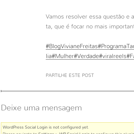
Vamos resolver essa questão e ap
ta, que é focar no mais important
#BlogVivianeFreitas
#ProgramaTa
lia
#Mulher
#Verdade
#viralreels
#F
PARTILHE ESTE POST
Deixe uma mensagem
WordPress Social Login is not configured yet
.