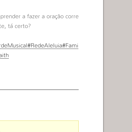
render a fazer a oração corre
e, tá certo?
rdeMusical
#RedeAleluia
#Fami
aith