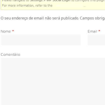
Please navigate to
Settings > WP Social Login
to configure this plugin
For more information, refer to the
online user guide
..
O seu endereço de email não será publicado. Campos obri
Nome
*
Email
*
Comentário