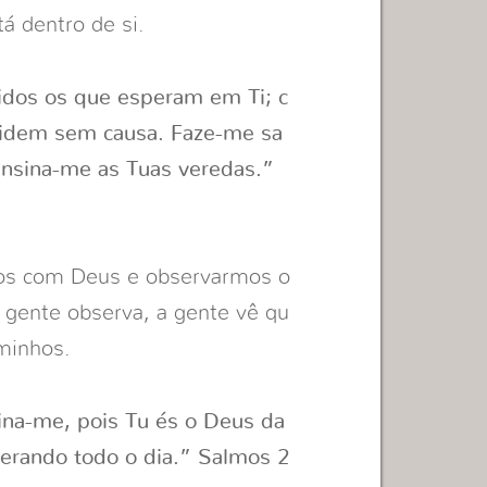
á dentro de si.
idos os que esperam em Ti; c
ridem sem causa. Faze-me sa
ensina-me as Tuas veredas.”
rmos com Deus e observarmos o
 gente observa, a gente vê qu
minhos.
ina-me, pois Tu és o Deus da
perando todo o dia.” Salmos 2