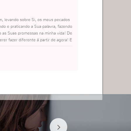
im, levando sobre Si, os meus pecados
do e praticando a Sua palavra, fazendo
ito as Suas promessas na minha vida! De
rer fazer diferente á partir de agora! E
ando o meu eu!,