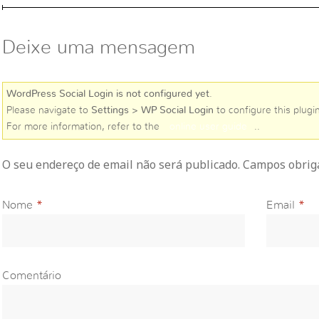
Deixe uma mensagem
WordPress Social Login is not configured yet
.
Please navigate to
Settings > WP Social Login
to configure this plugin
For more information, refer to the
online user guide
..
O seu endereço de email não será publicado. Campos obri
Nome
*
Email
*
Comentário