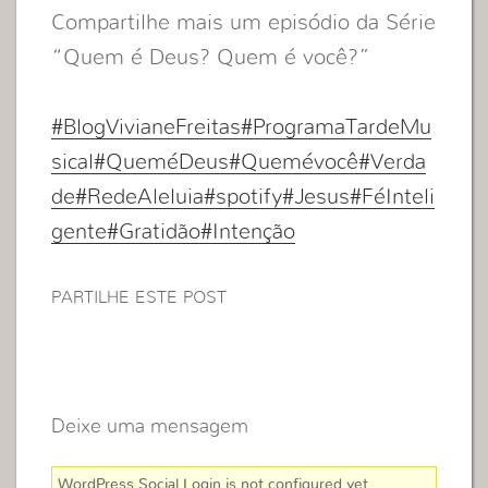
Compartilhe mais um episódio da Série
“Quem é Deus? Quem é você?”
#BlogVivianeFreitas
#ProgramaTardeMu
sical
#QueméDeus
#Quemévocê
#Verda
de
#RedeAleluia
#spotify
#Jesus
#FéInteli
gente
#Gratidão
#Intenção
PARTILHE ESTE POST
Deixe uma mensagem
WordPress Social Login is not configured yet
.