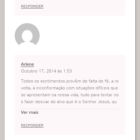
m a nossa força nos leva a ver o impossível acont
RESPONDER
ecer.
Arlene
Outubro 17, 2014 às 1:53
Todos os sentimentos provêm de falta de fé, a re
volta, a inconformação com situações difíceis que
se apresentam na nossa vida, tudo para tentar no
s fazer desviar do alvo que é o Senhor Jesus, qu
ando lançamos fora o medo e todos os inimigos d
Ver mais
a fé, e, quando agimos assim a nossa força se re
nova e nos leva a ver o impossível acontecer.
RESPONDER