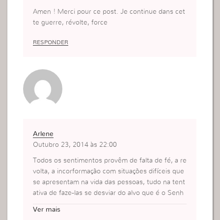
Amen ! Merci pour ce post. Je continue dans cet
te guerre, révolte, force
RESPONDER
Arlene
Outubro 23, 2014 às 22:00
Todos os sentimentos provêm de falta de fé, a re
volta, a incorformação com situações difíceis que
se apresentam na vida das pessoas, tudo na tent
ativa de faze-las se desviar do alvo que é o Senh
or JESUS, quando lançamos fora o medo e todos
Ver mais
os inimigos da fé, conseguimos agir pela fé e assi