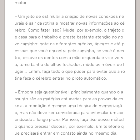
motor.
– Um jeito de estimular a criação de novas conexões ne
urais é sair da rotina e mostrar novas informações ao
cé
rebro
. Como fazer isso? Mude, por exemplo, o trajeto d
e casa para o trabalho e preste bastante atenção no no
vo caminho: note os diferentes prédios, árvores e até p
essoas que você encontra pelo caminho; se você é des
tro, escove os dentes com a mão esquerda e vice-vers
a; tome banho de olhos fechados; mude os móveis de l
ugar… Enfim, faça tudo o que puder para evitar que a ro
tina faça o
cérebro
entrar no piloto automático.
– Embora seja questionável, principalmente quando o a
ssunto são as matérias estudadas para as provas da es
cola, a repetição é mesmo uma técnica de memorizaçã
o, mas não deve ser considerada para estimular um apr
endizado a longo prazo. Por isso, faça uso desse métod
o quando precisar decorar, por exemplo, um telefone q
ue precisará entrar em contato ainda no mesmo dia.