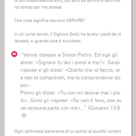
te più responsabilità avrò, più avrò da servire e avrò me
no tempo per me stessa.
Che cosa significa davvero SERVIRE?
In un certo senso, il Signore Gesù ha lavato i piedi dei d
iscepoli, e guarda cosa è successo:
“Venne dunque a Simon Pietro. Ed egli gli
disse: «Signore tu lavi i piedi a me?». Gesù
rispose e gli disse: «Quello che io faccio, or
a non lo comprendi, ma lo comprenderai do
po».
Pietro gli disse: «Tu non mi laverai mai i pie
di». Gesù gli rispose: «Se non ti lavo, non av
rai nessuna parte con me»..” (Giovanni 13:6
-8)
Ogni settimana parleremo di un punto di questo versett