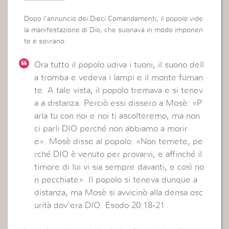
Dopo l’annuncio dei Dieci Comandamenti, il popolo vide
la manifestazione di Dio, che suonava in modo imponen
te e sovrano.
Ora tutto il popolo udiva i tuoni, il suono dell
a tromba e
vedeva
i lampi e il monte fuman
te. A tale vista, il popolo tremava e si tenev
a a distanza. Perciò essi dissero a Mosè: «P
arla tu con noi e noi ti ascolteremo, ma non
ci parli DIO perché non abbiamo a morir
e». Mosè disse al popolo: «Non temete, pe
rché DIO è venuto per provarvi, e affinché il
timore di lui vi sia
sempre
davanti, e così no
n pecchiate». Il popolo si teneva dunque a
distanza, ma Mosè si avvicinò alla densa osc
urità dov’
era
DIO. Esodo 20:18-21