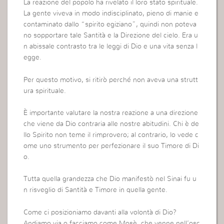
La reazione del popolo ha rivelato il loro stato spirituale.
La gente viveva in modo indisciplinato, pieno di manie e
contaminato dallo “spirito egiziano”, quindi non poteva
no sopportare tale Santità e la Direzione del cielo. Era u
n abissale contrasto tra le leggi di Dio e una vita senza l
egge.
Per questo motivo, si ritirò perché non aveva una strutt
ura spirituale.
È importante valutare la nostra reazione a una direzione
che viene da Dio contraria alle nostre abitudini. Chi è de
llo Spirito non teme il rimprovero; al contrario, lo vede c
ome uno strumento per perfezionare il suo Timore di Di
o.
Tutta quella grandezza che Dio manifestò nel Sinai fu u
n risveglio di Santità e Timore in quella gente.
Come ci posizioniamo davanti alla volontà di Dio?
Andiamo via o facciamo come Mosè, che venne nell’osc