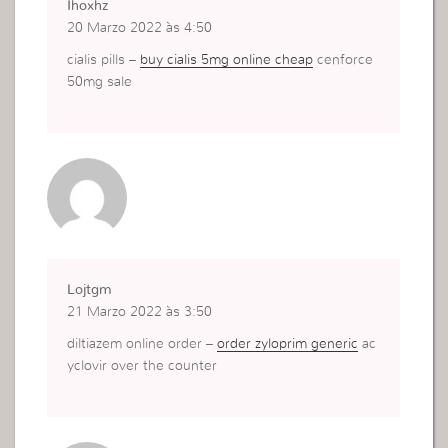
Ihoxhz
20 Marzo 2022 às 4:50
cialis pills –
buy cialis 5mg online cheap
cenforce
50mg sale
Lojtgm
21 Marzo 2022 às 3:50
diltiazem online order –
order zyloprim generic
ac
yclovir over the counter