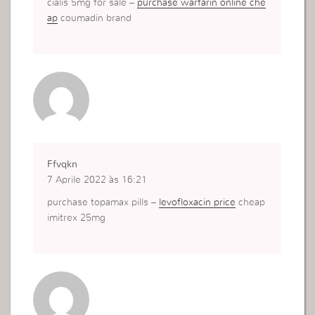
cialis 5mg for sale –
purchase warfarin online che
ap
coumadin brand
Ffvqkn
7 Aprile 2022 às 16:21
purchase topamax pills –
levofloxacin price
cheap
imitrex 25mg