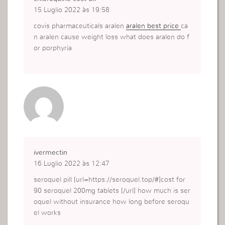
15 Luglio 2022 às 19:58
covis pharmaceuticals aralen
aralen best price
ca
n aralen cause weight loss what does aralen do f
or porphyria
ivermectin
16 Luglio 2022 às 12:47
seroquel pill [url=https://seroquel.top/#]cost for
90 seroquel 200mg tablets [/url] how much is ser
oquel without insurance how long before seroqu
el works