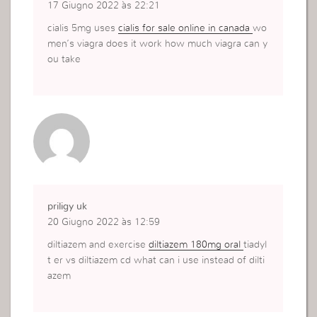
17 Giugno 2022 às 22:21
cialis 5mg uses
cialis for sale online in canada
wo
men’s viagra does it work how much viagra can y
ou take
priligy uk
20 Giugno 2022 às 12:59
diltiazem and exercise
diltiazem 180mg oral
tiadyl
t er vs diltiazem cd what can i use instead of dilti
azem