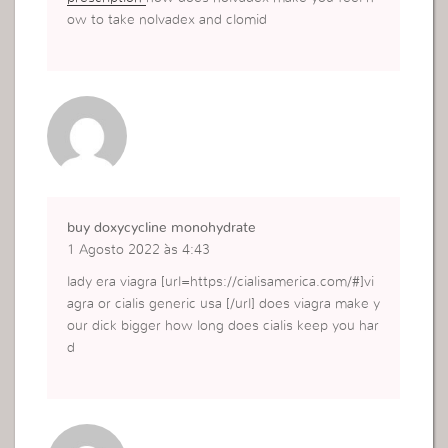
ow to take nolvadex and clomid
buy doxycycline monohydrate
1 Agosto 2022 às 4:43
lady era viagra [url=https://cialisamerica.com/#]vi
agra or cialis generic usa [/url] does viagra make y
our dick bigger how long does cialis keep you har
d