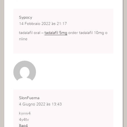
Sypocy
14 Febbraio 2022 às 21:17
tadalafil oral –
tadalafil 5mg
order tadalafil 10mg o
nline
SlonFuema
4 Giugno 2022 às 13:43
kyvw4
4y4tv
8ap4