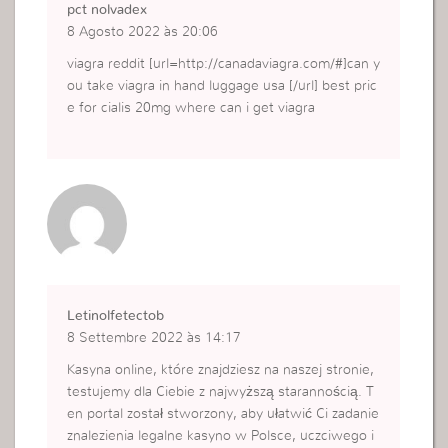
pct nolvadex
8 Agosto 2022 às 20:06
viagra reddit [url=http://canadaviagra.com/#]can y
ou take viagra in hand luggage usa [/url] best pric
e for cialis 20mg where can i get viagra
Letinolfetectob
8 Settembre 2022 às 14:17
Kasyna online, które znajdziesz na naszej stronie,
testujemy dla Ciebie z najwyższą starannością. T
en portal został stworzony, aby ułatwić Ci zadanie
znalezienia legalne kasyno w Polsce, uczciwego i