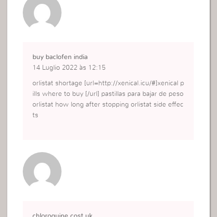
buy baclofen india
14 Luglio 2022 às 12:15
orlistat shortage [url=http://xenical.icu/#]xenical p
ills where to buy [/url] pastillas para bajar de peso
orlistat how long after stopping orlistat side effec
ts
chloroquine cost uk