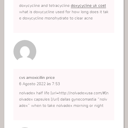
doxycycline and tetracycline
doxycycline uk cost
what is doxycycline used for how long does it tak
e doxycycline monohydrate to clear acne
cvs amoxicillin price
6 Agosto 2022 às 7:53
nolvadex half life [url=http://nolvadexusa.com/#]n
olvadex capsules [/url] dallas gynecomastia “nolv
adex” when to take nolvadex morning or night