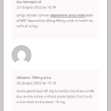
buy kamagra uk
23 Giugno 2022 às 16:34
priligy donde comlrar
dapoxetine price india
tadal
afilвЂ“dapoxetine 40mg-60mg what is health be
nefit of priligy
diltiazem 180mg price
24 Giugno 2022 às 15:10
levitra generique 40 mg [url=http://levitraa.win/#]
buy levitra online without prescription [/url] levitr
a overdose levitra bayer 10 mg