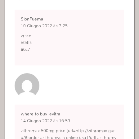
SlonFuema
10 Giugno 2022 às 7:25
vrsce
504fk
86z7
where to buy levitra
14 Giugno 2022 às 16:59
zithromax 500mg price [url=http://zithromax.gur
u/#]order azithromycin online usa [/url] azithromy