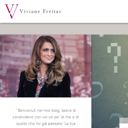
“Benvenuti nel mio blog, spero di
condividere con voi un po’ di me e di
quello che ho già passato! La tua