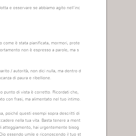
dotta e osservare se abbiamo agito nell’inc
 come è stata pianificata, mormori, prote
mportamento non è espresso a parole, ma s
rito / autorità, non dici nulla, ma dentro d
canza di paura e ribellione.
uo punto di vista è corretto. Ricordati che,
to con frasi, ma alimentato nel tuo intimo.
essa, poiché questi esempi sopra descritti di
cadere nella tua vita.
Basta tenere a ment
o di atteggiamento, hai urgentemente bisog
a Dio essendo umile e riconoscendo il tuo st