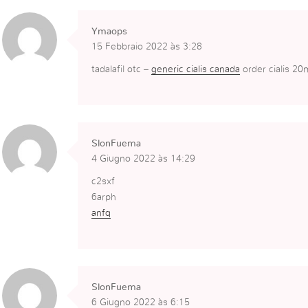
Ymaops
15 Febbraio 2022 às 3:28
tadalafil otc –
generic cialis canada
order cialis 20m
SlonFuema
4 Giugno 2022 às 14:29
c2sxf
6arph
anfq
SlonFuema
6 Giugno 2022 às 6:15