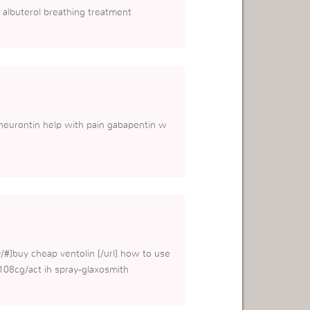
 albuterol breathing treatment
neurontin help with pain gabapentin w
y/#]buy cheap ventolin [/url] how to use
 108cg/act ih spray-glaxosmith