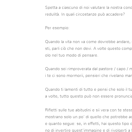
Spetta a ciascuno di noi valutare la nostra con
redulità. In quali circostanze può accadere?
Per esempio:
Quando la vita non va come dovrebbe andare, o
sti, parli ciò che non devi. A volte questo co
olo nel tuo modo di pensare.
Quando sei rimproverata dal pastore / capo / ma
i te ci sono mormorii, pensieri che rivelano man
Quando ti lamenti di tutto e pensi che solo il t
a volte, tutto questo può non essere pronuncia
Rifletti sulle tue abitudini e sii vera con te st
mostrano solo un po’ di quello che potrebbe ac
e quanto segue: se, in effetti, hai questo tip
no di invertire quest’immagine e di rivolgerti 