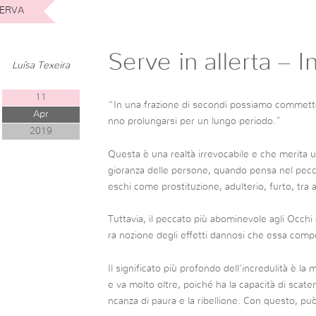
ERVA
Serve in allerta – I
Luísa Texeira
11
“In una frazione di secondi possiamo commett
Apr
nno prolungarsi per un lungo periodo.”
2019
Questa è una realtà irrevocabile e che merita u
gioranza delle persone, quando pensa nel pecc
eschi come prostituzione, adulterio, furto, tra a
Tuttavia, il peccato più abominevole agli Occhi d
ra nozione degli effetti dannosi che essa comp
Il significato più profondo dell’incredulità è la
e va molto oltre, poiché ha la capacità di scate
ncanza di paura e la ribellione. Con questo, pu