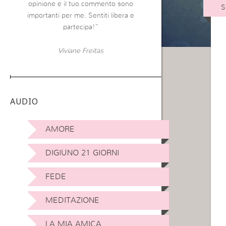
opinione e il tuo commento sono
S
importanti per me. Sentiti libera e
partecipa!”
Viviane Freitas
AUDIO
AMORE
DIGIUNO 21 GIORNI
FEDE
MEDITAZIONE
LA MIA AMICA