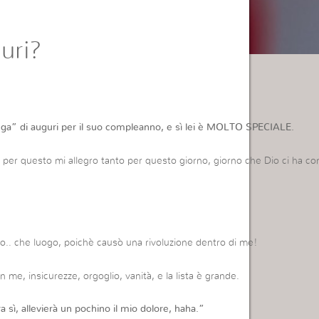
uri?
nga” di auguri per il suo compleanno, e sì lei è MOLTO SPECIALE.
 per questo mi allegro tanto per questo giorno, giorno che Dio ci ha co
io.. che luogo, poichè causò una rivoluzione dentro di me!
me, insicurezze, orgoglio, vanità, e la lista è grande.
a sì, allevierà un pochino il mio dolore, haha.”