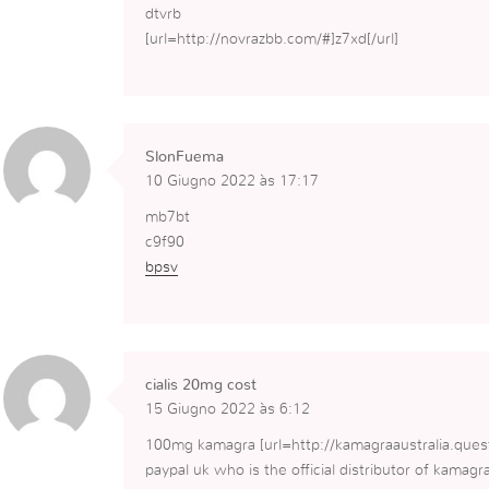
dtvrb
[url=http://novrazbb.com/#]z7xd[/url]
SlonFuema
10 Giugno 2022 às 17:17
mb7bt
c9f90
bpsv
cialis 20mg cost
15 Giugno 2022 às 6:12
100mg kamagra [url=http://kamagraaustralia.quest/
paypal uk who is the official distributor of kamagr