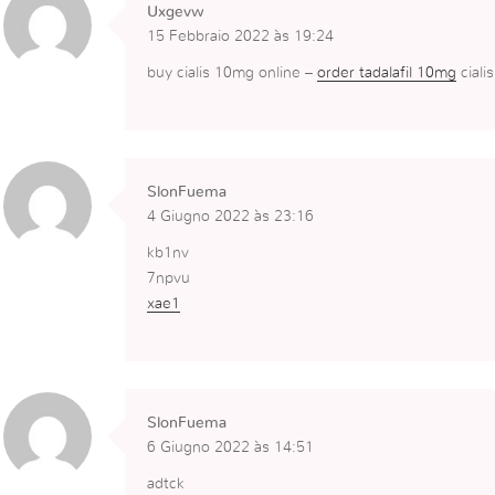
Uxgevw
15 Febbraio 2022 às 19:24
buy cialis 10mg online –
order tadalafil 10mg
ciali
SlonFuema
4 Giugno 2022 às 23:16
kb1nv
7npvu
xae1
SlonFuema
6 Giugno 2022 às 14:51
adtck