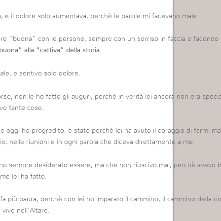
ata, e il dolore solo aumentava, perchè le parole mi facevano male.
mpre “buona” con le persone, sempre con un sorriso in faccia e facendo 
buona” alla “cattiva” della storia.
ale, e sentivo solo dolore.
o, non le ho fatto gli auguri, perchè in verità lei ancora non era speci
vo tante cose.
 se oggi ho progredito, è stato perchè lei ha avuto il coraggio di farmi ma
lio; nelle riunioni e in ogni parola che diceva direttamente a me.
 ho sempre desiderato essere, ma che non riuscivo mai, perchè avevo b
me lei ha fatto.
 più paura, perchè con lei ho imparato il cammino, il cammino della ri
vive nell’Altare.