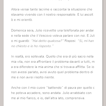
Allora versai tante lacrime e raccontai la situazione che
stavamo vivendo con il nostro responsabile. E lui ascolt
ò e mi orientò.
Domenica sera, Julio ricevette una telefonata per andar
e nella sede che il Vescovo voleva parlare con noi. E Juli
o mi guardò:
“Hai detto qualcosa?”
Risposi:
“Si, mi han
no chiesto e io ho risposto.”
In realtà, ero sollevata. Quello che era di più sacro nella
mia vita, non era affrontare il problema davanti a tutti, m
a era difendere la mia anima che si trovava afflitta. Se io
non avessi parlato, avrei avuto quel problema dentro di
me e non avrei risolto niente.
Anche con il mio cuore “battendo” di paura per quello c
he poteva accadere, sono andata. Julio arrabbiato con
me al mio fianco, e io, dall’altra lato, comprensiva.