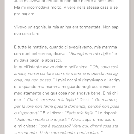
Julio mi aveva orientato di non dire niente a nessuno.
Ma mi incomodava molto. Vivere nella stessa casa e se
nza parlare.
Vivevo un’agonia, la mia anima era tormentata. Non sap
evo cosa fare.
E tutte le mattine, quando ci svegliavamo, mia mamma
con quel bel sorriso, diceva:
“Buongiorno mia figlia!”
e
mi dava bacini e abbracci.
In quell’istante avevo dolore nell’anima. “
Oh, sono così
amata, vorrei contare con mia mamma in questa mia ag
onia, ma non posso.”
I miei occhi si riempivano di lacrim
e, e quando mia mamma mi guardò negli occhi vide im
mediatamente che qualcosa non andava bene. E mi chi
ese: “
Che è successo mia figlia?”
Dissi:
“ Oh mamma,
per favore non farmi questa domanda, perché non poss
o risponderti.”
E lei disse:
“Parla mia figlia.”
Le risposi:
“
Julio non vuole che io parli.”
Allora appare mio padre,
e mi chiese:
“cos’è successo? Vieni qui, dimmi cosa sta
succedendo. Ti sto comandando, puoi parlare.”