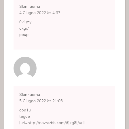
SlonFuema
4 Giugno 2022 às 4:37
0v1my
qxgi7
peup
SlonFuema
5 Giugno 2022 às 21:06
gon1u
t5gq5
[url=http://novrazbb.com/#]jrg8[/url]