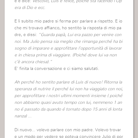
e e dice:
Vescovo, Luis é felice, poiché sta facendo l’Op
era di Dio e ecc.
E lì subito mio padre si ferma per parlare a rispetto. E io
che mi trovavo affianco, ho sentito la risposta di mio pa
dre, e dissi:
“Guarda papà, Lui era pazzo per venire con
noi. Ma Julio pensa sia meglio che rimanga perché ha bi
sogno di imparare e approfittare l’opportunità di lavorar
e in chiesa prima di viaggiare. (Poiché dove lui va non
c’è ancora chiesa).”
E’ finita la conversazione e ci siamo salutati.
Ah perché ho sentito parlare di Luis di nuovo! Ritorna la
speranza di nutrire il perché lui non ha viaggiato con noi,
per approfittare i nostri ultimi momenti insieme ( poiché
non abbiamo quasi avuto tempo con lui, nemmeno 1 an
no é passato da quando é tornato dopo 15 anni di lonta
nanza) …
Di nuovo… volevo parlare con mio padre. Volevo trovar
e un modo per vedere se poteva convincere Julio di por