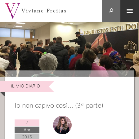
IL MIO DIARIO
Io non capivo così… (3ª parte)
7
Apr
2015