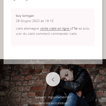
buy lumigan
28 Giugno 2022 às 19:15
cialis allemagne
vente cialis en ligne
oГ№ se proc
urer du cialis comment commander cialis
Giovani: Ingiustamente?