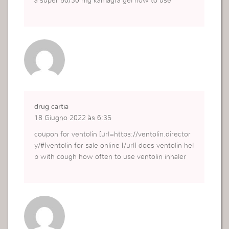
a super 50/30 mg kamagra gel how to use
drug cartia
18 Giugno 2022 às 6:35
coupon for ventolin [url=https://ventolin.director
y/#]ventolin for sale online [/url] does ventolin hel
p with cough how often to use ventolin inhaler