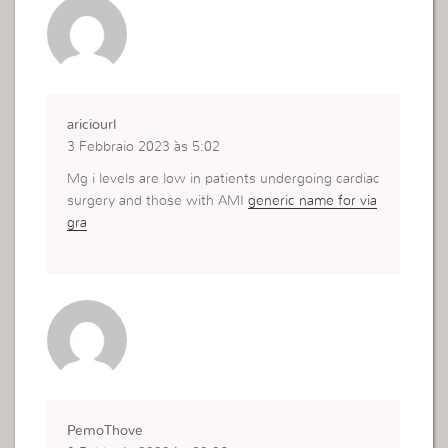
j, canuso cm, anxiety medicines used by intracer
ebral microinjections
ariciourl
3 Febbraio 2023 às 5:02
Mg i levels are low in patients undergoing cardiac
surgery and those with AMI
generic name for via
gra
PemoThove