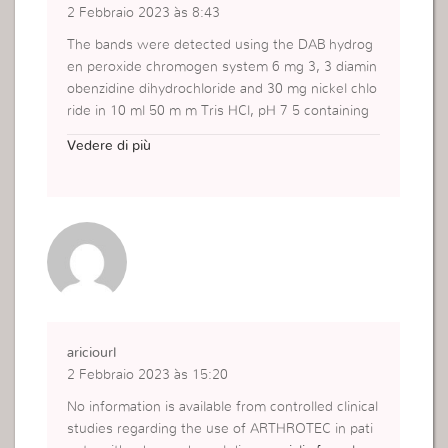
2 Febbraio 2023 às 8:43
The bands were detected using the DAB hydrog
en peroxide chromogen system 6 mg 3, 3 diamin
obenzidine dihydrochloride and 30 mg nickel chlo
ride in 10 ml 50 m m Tris HCl, pH 7 5 containing
10 Ојl H 2 O 2
can you drink on zithromax
These
Vedere di più
survival curves were generated from 3 independ
ent experiments
ariciourl
2 Febbraio 2023 às 15:20
No information is available from controlled clinical
studies regarding the use of ARTHROTEC in pati