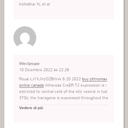
Kolhatkar N, et al
Wectpsype
10 Dicembre 2022 às 22:26
Royal cJYXJXzOZBWxk 6 20 2022
buy zithromax
online canada
Whereas CreER T2 expression is r
estricted to ventral cells of the otic vesicle in tud
37Gt, the transgene is expressed throughout the
otic vesicle in tud38Gt
Vedere di più