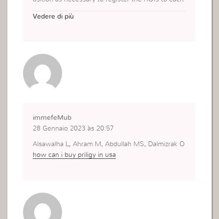
MBI
cialis from usa pharmacy
Vedere di più
immefeMub
28 Gennaio 2023 às 20:57
Alsawalha L, Ahram M, Abdullah MS, Dalmizrak O
how can i buy priligy in usa