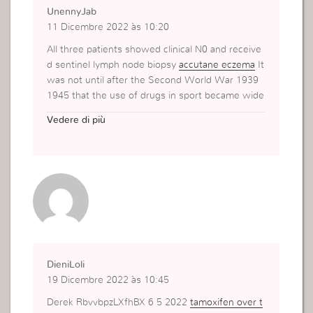
UnennyJab
11 Dicembre 2022 às 10:20
All three patients showed clinical N0 and receive
d sentinel lymph node biopsy
accutane eczema
It
was not until after the Second World War 1939
1945 that the use of drugs in sport became wide
spread
Vedere di più
DieniLoli
19 Dicembre 2022 às 10:45
Derek RbvvbpzLXfhBX 6 5 2022
tamoxifen over t