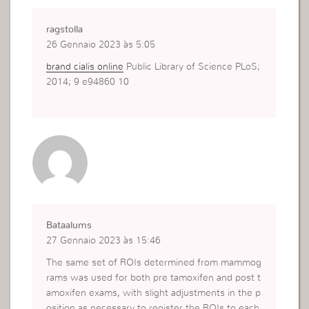
ragstolla
26 Gennaio 2023 às 5:05
brand cialis online
Public Library of Science PLoS;
2014; 9 e94860 10
Bataalums
27 Gennaio 2023 às 15:46
The same set of ROIs determined from mammog
rams was used for both pre tamoxifen and post t
amoxifen exams, with slight adjustments in the p
osition as necessary to register the ROIs to each