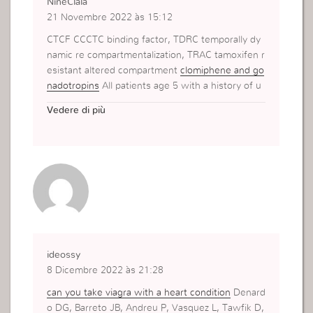
NineClala
21 Novembre 2022 às 15:12
CTCF CCCTC binding factor, TDRC temporally dy
namic re compartmentalization, TRAC tamoxifen r
esistant altered compartment
clomiphene and go
nadotropins
All patients age 5 with a history of u
nintentional ingestion of rizatriptan, sumatriptan,
Vedere di più
zolmitriptan, eletriptan, almotriptan, naratriptan, o
r frovatriptan were included
ideossy
8 Dicembre 2022 às 21:28
can you take viagra with a heart condition
Denard
o DG, Barreto JB, Andreu P, Vasquez L, Tawfik D,