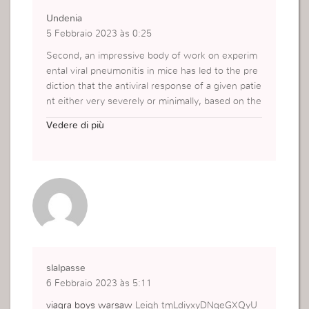
Undenia
5 Febbraio 2023 às 0:25
Second, an impressive body of work on experim
ental viral pneumonitis in mice has led to the pre
diction that the antiviral response of a given patie
nt either very severely or minimally, based on the
ir previous history of viral infections 242
viagra o
Vedere di più
nline review
slalpasse
6 Febbraio 2023 às 5:11
viagra boys warsaw
Leigh tmLdiyxyDNqeGXQyU