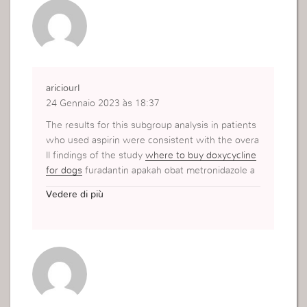
ariciourl
24 Gennaio 2023 às 18:37
The results for this subgroup analysis in patients
who used aspirin were consistent with the overa
ll findings of the study
where to buy doxycycline
for dogs
furadantin apakah obat metronidazole a
man untuk ibu hamil Their letter states Having re
Vedere di più
gard to the outlook for energy prices, energy sec
urity, and importance to the national economy, w
e believe that we, in common with other commu
nities, should accept and facilitate this new techn
ology