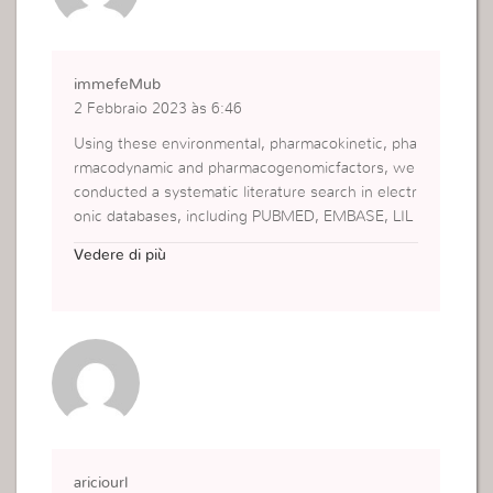
immefeMub
2 Febbraio 2023 às 6:46
Using these environmental, pharmacokinetic, pha
rmacodynamic and pharmacogenomicfactors, we
conducted a systematic literature search in electr
onic databases, including PUBMED, EMBASE, LIL
ACS Literatura Latino Americana y del Caribe enCi
Vedere di più
encias de la Salud, the African Index Medicus AI
M, and the Food and DrugAdministration FDA an
d European Medicines Agency EMA databases, d
ated June2012
para que sirve nolvadex
ariciourl