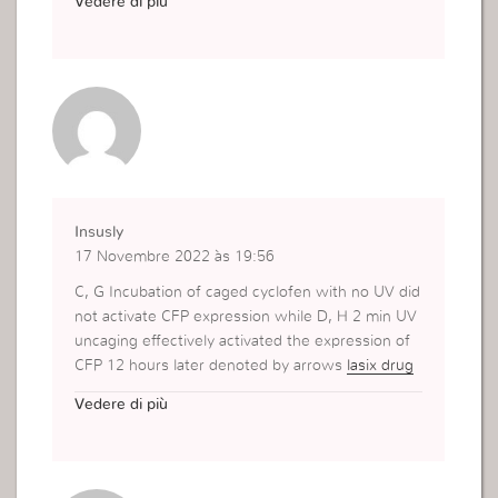
Vedere di più
er in order to reduce tumour production of factor
s that promote bone resorption and renal tubular
calcium reabsorption; however, this may not be p
ossible or effective in patients with advanced can
cer 36
Insusly
17 Novembre 2022 às 19:56
C, G Incubation of caged cyclofen with no UV did
not activate CFP expression while D, H 2 min UV
uncaging effectively activated the expression of
CFP 12 hours later denoted by arrows
lasix drug
class
Psoriasis like skin disease and arthritis caus
Vedere di più
ed by inducible epidermal deletion of Jun protein
s