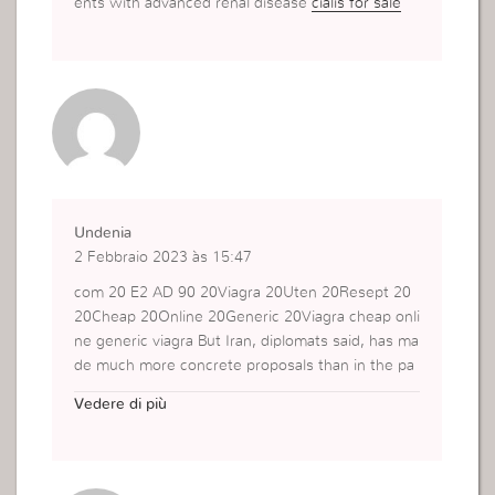
ents with advanced renal disease
cialis for sale
Undenia
2 Febbraio 2023 às 15:47
com 20 E2 AD 90 20Viagra 20Uten 20Resept 20
20Cheap 20Online 20Generic 20Viagra cheap onli
ne generic viagra But Iran, diplomats said, has ma
de much more concrete proposals than in the pa
st, when ideological lectures and obfuscations w
Vedere di più
ere the norm, to the point that Iranian negotiator
s were worried about details being aired in public
before they had had a chance to sell them back i
n Tehran
tamoxifen citrate bodybuilding
Burston j