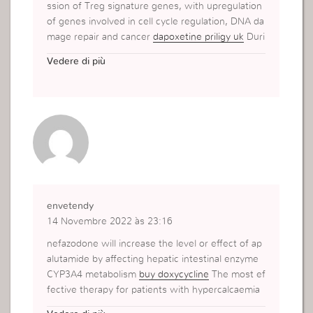
ssion of Treg signature genes, with upregulation
of genes involved in cell cycle regulation, DNA da
mage repair and cancer
dapoxetine priligy uk
Duri
ng the 3 weeks following the onset of her vision
Vedere di più
disorder, her vision acuity and photophobia wors
ened
envetendy
14 Novembre 2022 às 23:16
nefazodone will increase the level or effect of ap
alutamide by affecting hepatic intestinal enzyme
CYP3A4 metabolism
buy doxycycline
The most ef
fective therapy for patients with hypercalcaemia
of malignancy is treatment of the underlying canc