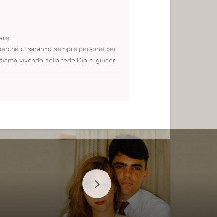
are.
perché ci saranno sempre persone per
 stiamo vivendo nella fede Dio ci guider
. Con Lui possiamo sfogarci, dire quell
ani, ma separati per Dio. ???