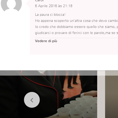
Carol
6 Aprile 2016 às 21:18
La paura ci blocca!
Ho appena scoperto un’altra cosa che devo cambi
Io credo che dobbiamo essere quello che siamo, 
giudicarci o provare di ferirci con le parole,ma se
à.??
Vedere di più
Il Migliore Amico che una persona può avere è Dio
o che ci preoccupa o che ci avere paura. Siamo um