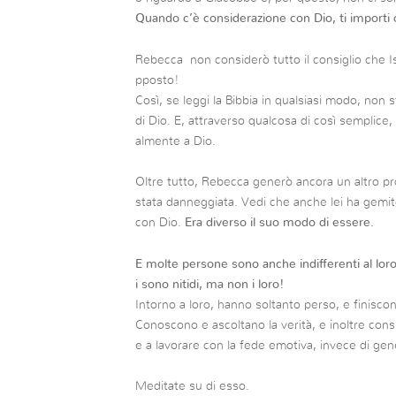
Quando c’è considerazione con Dio, ti importi 
Rebecca non considerò tutto il consiglio che 
pposto!
Così, se leggi la Bibbia in qualsiasi modo, non st
di Dio. E, attraverso qualcosa di così semplice
almente a Dio.
Oltre tutto, Rebecca generò ancora un altro prob
stata danneggiata. Vedi che anche lei ha gemito
con Dio.
Era diverso il suo modo di essere.
E molte persone sono anche indifferenti al loro
i sono nitidi, ma non i loro!
Intorno a loro, hanno soltanto perso, e finisco
Conoscono e ascoltano la verità, e inoltre consi
e a lavorare con la fede emotiva, invece di gene
Meditate su di esso.