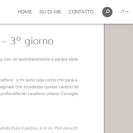
HOME
SU DI ME
CONTATTO
IT
 – 3º giorno
qui con voi quotidianamente e parlare della
carattere” e mi sono resa conto che parla a
maginato che includesse queste caratteristi
profondità del carattere umano. Consiglio
ello Esaù è peloso, e io no. Può darsi ch