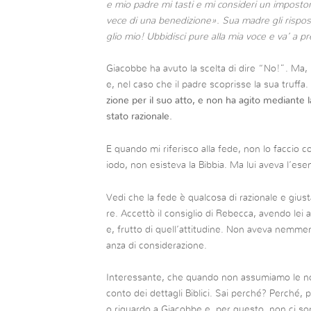
e mio padre mi tasti e mi consideri un imposto
vece di una benedizione». Sua madre gli rispos
glio mio! Ubbidisci pure alla mia voce e va’ a p
Giacobbe ha avuto la scelta di dire “No!”. Ma, 
e, nel caso che il padre scoprisse la sua truffa.
zione per il suo atto, e non ha agito mediante
stato razionale.
E quando mi riferisco alla fede, non lo faccio co
iodo, non esisteva la Bibbia. Ma lui aveva l’e
Vedi che la fede è qualcosa di razionale e gius
re. Accettò il consiglio di Rebecca, avendo lei 
e, frutto di quell’attitudine. Non aveva nemme
anza di considerazione.
Interessante, che quando non assumiamo le no
conto dei dettagli Biblici. Sai perché? Perché, p
o riguardo a Giacobbe e, per questo, non ci so