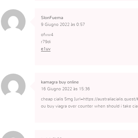
SlonFuema
9 Giugno 2022 às 0:57
ofvw4
r79di
e1uv
kamagra buy online
16 Giugno 2022 às 15:36
cheap cialis 5mg [url=https://australiacialis.quest/
ou buy viagra over counter when should i take ci