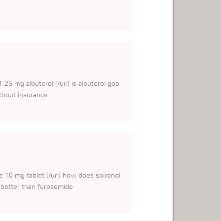
1.25 mg albuterol [/url] is albuterol goo
thout insurance
de 10 mg tablet [/url] how does spironol
 better than furosemide