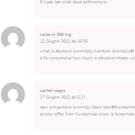
0 z pak tab what does azithromycin
cartia xt 300 mg
22 Giugno 2022 às 20:55
what is albuterol [url=https://ventolin.directory/#]
d for pneumonia how much is albuterol inhaler wi
cachet viagra
27 Giugno 2022 às 5:21
lasix precautions [url=http://lasix.site/#]furosemi
actone differ from furosemide when is torsemide