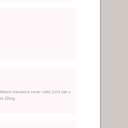
#]does insurance cover cialis [/url] can y
alis 20mg