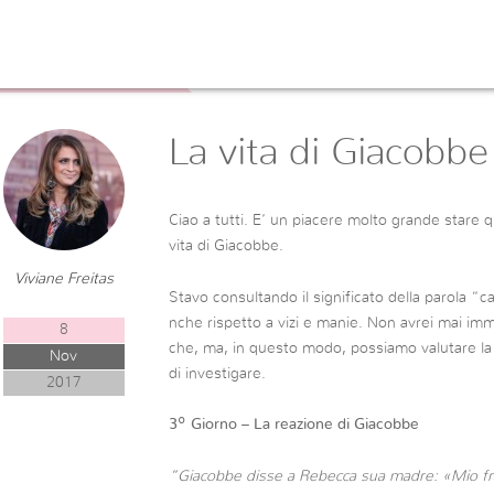
A VITA DI GIACOBBE
La vita di Giacobbe
Ciao a tutti. E’ un piacere molto grande stare 
vita di Giacobbe.
Viviane Freitas
Stavo consultando il significato della parola “
nche rispetto a vizi e manie. Non avrei mai im
8
che, ma, in questo modo, possiamo valutare la 
Nov
di investigare.
2017
3º Giorno – La reazione di Giacobbe
“Giacobbe disse a Rebecca sua madre: «Mio frat