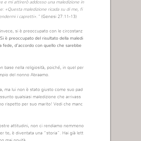
re e mi attirerò addosso una maledizione in
e: «Questa maledizione ricada su di me, fi
rendermi i capretti».”
(Genesi 27:11-13)
invece, si è preoccupato con le circostanz
Si è preoccupato del risultato della maledi
 la fede, d’accordo con quello che sarebbe
n base nella religiosità, poiché, in quel per
sempio del nonno Abraamo.
ta, ma lui non è stato giusto come suo pad
assunto qualsiasi maledizione che arrivass
no rispetto per suo marito! Vedi che manc
stre attitudini, non ci rendiamo nemmeno
er te, è diventata una “storia”. Hai già lett
no mai novità.