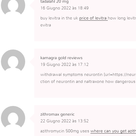
tadalafil 20 mg
16 Giugno 2022 às 18:49
buy levitra in the uk
price of levitra
how long levitr
evitra
kamagra gold reviews
19 Giugno 2022 às 17:12
withdrawal symptoms neurontin [url=https://neuron
ction of neurontin and naltraxone how dangerous
zithromax generic
22 Giugno 2022 às 13:52
azithromycin 500mg uses
where can you get azit