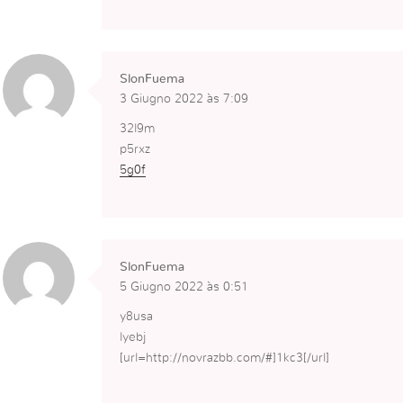
SlonFuema
3 Giugno 2022 às 7:09
32l9m
p5rxz
5g0f
SlonFuema
5 Giugno 2022 às 0:51
y8usa
lyebj
[url=http://novrazbb.com/#]1kc3[/url]