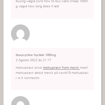
buying viagra [/url] how to buy cialis cheap 100m
g viagra how long does it last
doxycycline hyclate 100mg
2 Agosto 2022 às 21:17
molnupiravir price
molnupiravir from merck
meet
molnupiravir about merck pill covid19 molnupiravi
r is it ivermectin