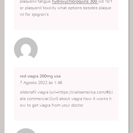
plaquenil fatigue
hydroxychloroquine 300
icd 10 f
or plaquenil toxicity what options besides plaque
nil for sjogren’s
red viagra 200mg usa
7 Agosto 2022 às 1:46
sildenafil viagra [url=https://cialisamerica.com/#]ci
alis commercial [/url] about viagra how it works h
ow to get viagra from your doctor