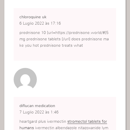
chloroquine uk
6 Luglio 2022 às 17:16
prednisone 10 [url=https://prednisone.world/#]5
mg prednisone tablets [/url] does prednisone ma
ke you hot prednisone treats what
diflucan medication
7 Luglio 2022 às 1:46
heartgard plus ivermectin
stromectol tablets for
humans
ivermectin albendazole nitazoxanide lym