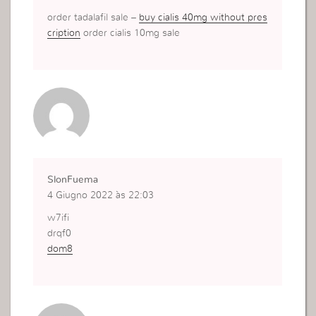
order tadalafil sale –
buy cialis 40mg without pres
cription
order cialis 10mg sale
SlonFuema
4 Giugno 2022 às 22:03
w7ifi
drqf0
dom8