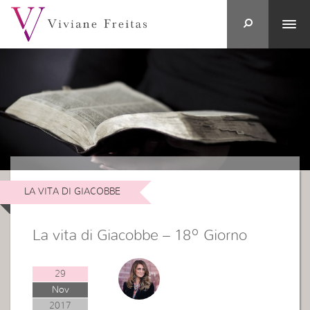
LA VITA DI GIACOBBE
La vita di Giacobbe – 18º Giorno
29
Nov
2017