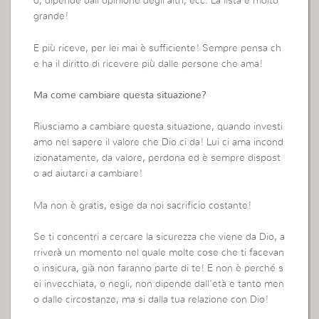
o, dipende dall’opinione degli altri, ecc. La lista è molto
grande!
E più riceve, per lei mai è sufficiente! Sempre pensa ch
e ha il diritto di ricevere più dalle persone che ama!
Ma come cambiare questa situazione?
Riusciamo a cambiare questa situazione, quando investi
amo nel sapere il valore che Dio ci da! Lui ci ama incond
izionatamente, da valore, perdona ed è sempre dispost
o ad aiutarci a cambiare!
Ma non è gratis, esige da noi sacrificio costante!
Se ti concentri a cercare la sicurezza che viene da Dio, a
rriverà un momento nel quale molte cose che ti facevan
o insicura, già non faranno parte di te! E non è perché s
ei invecchiata, o negli, non dipende dall’età e tanto men
o dalle circostanze, ma si dalla tua relazione con Dio!