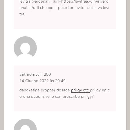
levitra (vardenafil) [url=https://levitraa.win/#]vard
enafil [/url] cheapest price for levitra cialas vs levi
tra
azithromycin 250
14 Giugno 2022 às 20:49
dapoxetine dropper dosage
priligy otc
priligy en c
orona queens who can prescribe priligy?