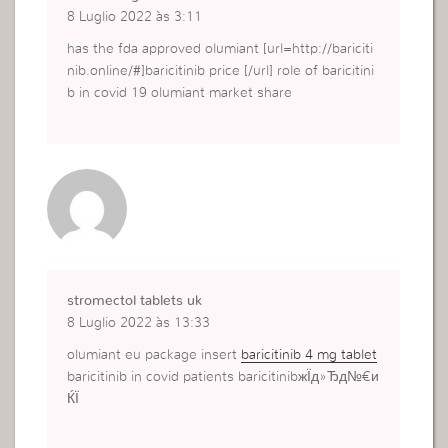
8 Luglio 2022 às 3:11
has the fda approved olumiant [url=http://bariciti
nib.online/#]baricitinib price [/url] role of baricitini
b in covid 19 olumiant market share
stromectol tablets uk
8 Luglio 2022 às 13:33
olumiant eu package insert
baricitinib 4 mg tablet
baricitinib in covid patients baricitinibжЇд»Ђд№€и
ЌЇ