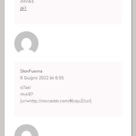
mhn63
jsi1
SlonFuema
6 Giugno 2022 às 6:55
e7aei
mvk97
[url=http://novrazbb.com/#]vqu2[/url]