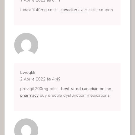
1 Aprile 2022 às 6:11
tadalafil 40mg cost –
canadian cialis
cialis coupon
Lweqkk
2 Aprile 2022 às 4:49
provigil 200mg pills –
best rated canadian online
pharmacy
buy erectile dysfunction medications