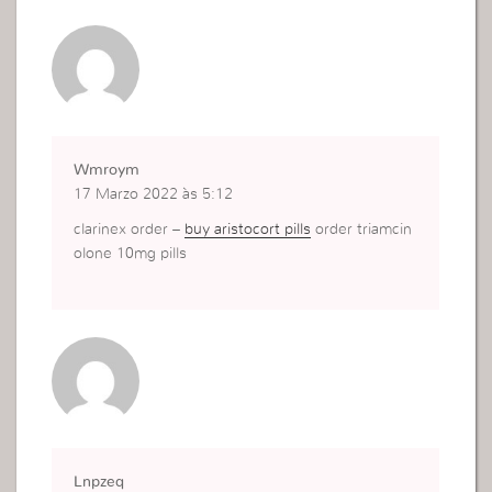
Wmroym
17 Marzo 2022 às 5:12
clarinex order –
buy aristocort pills
order triamcin
olone 10mg pills
Lnpzeq