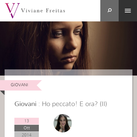
GIOVANI
Giovani
: Ho peccato! E ora? (II)
13
Ott
2014