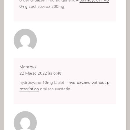
order diltiazem 180mg generic –
buy acyclovir 40
0mg
cost zovirax 800mg
Mdmzwk
22 Marzo 2022 às 6:46
hydroxyzine 10mg tablet –
hydroxyzine without p
rescription
oral rosuvastatin