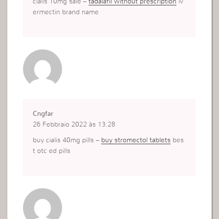
cialis 10mg sale –
tadalafil without prescription
iv
ermectin brand name
Cngfar
26 Febbraio 2022 às 13:28
buy cialis 40mg pills –
buy stromectol tablets
bes
t otc ed pills