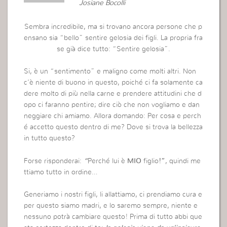
Josiane Bocolli
Sembra incredibile, ma si trovano ancora persone che p
ensano sia “bello” sentire gelosia dei figli. La propria fra
se già dice tutto: “Sentire gelosia”.
Si, è un “sentimento” e maligno come molti altri. Non
c’è niente di buono in questo, poiché ci fa solamente ca
dere molto di più nella carne e prendere attitudini che d
opo ci faranno pentire; dire ciò che non vogliamo e dan
neggiare chi amiamo. Allora domando: Per cosa e perch
é accetto questo dentro di me? Dove si trova la bellezza
in tutto questo?
Forse risponderai:
“
Perché lui è
MIO
figlio
!”
, quindi me
ttiamo tutto in ordine…
Generiamo i nostri figli, li allattiamo, ci prendiamo cura e
per questo siamo madri, e lo saremo sempre, niente e
nessuno potrà cambiare questo! Prima di tutto abbi que