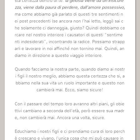
sta certezza dentro di te:
la gelosia viene da un’insicure
zza, viene dalla paura di perdere, dall’amore possessivo,
ma come abbiamo già parlato di questi tre sentimenti n
ei post precedenti (se ancora non l’hai letto, leggi) sai c
he solamente ci danneggia, giusto? Quindi dobbiamo ce
rcare nel nostro interiore i causatori di questi “sentime
nti indesiderati”, incontrando la radice. Possiamo strapp
arli e lavorare in noi affinché non tornino mai. Quindi, an
diamo in direzione a questo viaggio interiore.
Quando facciamo la nostra parte, quando diamo ai nostr
i figli il nostro meglio, abbiamo questa certezza che si, a
bbiamo nella sua vita un ruolo importante e questo non
cambierà mai. Ecco, siamo sicure!
Con il passare del tempo loro avranno altri piani, gli obie
ttivi cambiano a seconda dell’età, però essere sua madr
e, non cambierà mai. Ancora una volta, sicure.
Educhiamo i nostri figli e ci prendiamo cura di loro perch
è crescano e vivano, l’unica cosa che mi può causare in