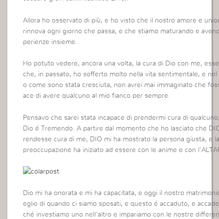
Allora ho osservato di più, e ho visto che il nostro amore e unio
rinnova ogni giorno che passa, e che stiamo maturando e aven
perienze insieme.
Ho potuto vedere, ancora una volta, la cura di Dio con me, ess
che, in passato, ho sofferto molto nella vita sentimentale, e ne
o come sono stata cresciuta, non avrei mai immaginato che fos
ace di avere qualcuno al mio fianco per sempre.
Pensavo che sarei stata incapace di prendermi cura di qualcuno
Dio é Tremendo. A partire dal momento che ho lasciato che DIO
rendesse cura di me, DIO mi ha mostrato la persona giusta, e l
preoccupazione ha iniziato ad essere con le anime e con l’ALTA
Dio mi ha onorata e mi ha capacitata, e oggi il nostro matrimon
eglio di quando ci siamo sposati, e questo é accaduto, e accade
ché investiamo uno nell’altro e impariamo con le nostre differe