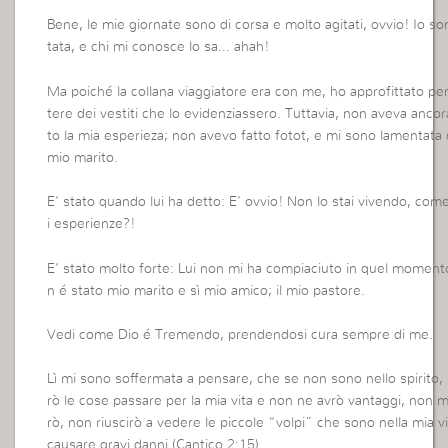
Bene, le mie giornate sono di corsa e molto agitati, ovvio! Io so
tata, e chi mi conosce lo sa… ahah!
Ma poiché la collana viaggiatore era con me, ho approfittato pe
tere dei vestiti che lo evidenziassero. Tuttavia, non aveva anco
to la mia esperieza; non avevo fatto fotot, e mi sono lamentata
mio marito.
E’ stato quando lui ha detto: E’ ovvio! Non lo stai vivendo, com
i esperienze?!
E’ stato molto forte: Lui non mi ha compiaciuto in quel moment
n é stato mio marito e sì mio amico; il mio pastore.
Vedi come Dio é Tremendo, prendendosi cura sempre di me.
Lì mi sono soffermata a pensare, che se non sono nello spirito, 
rò le cose passare per la mia vita e non ne avrò vantaggi, non 
rò, non riuscirò a vedere le piccole “volpi” che sono nella mia vi
causare gravi danni (Cantico 2:15).