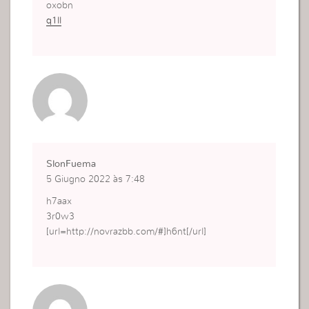
oxobn
q1ll
SlonFuema
5 Giugno 2022 às 7:48
h7aax
3r0w3
[url=http://novrazbb.com/#]h6nt[/url]