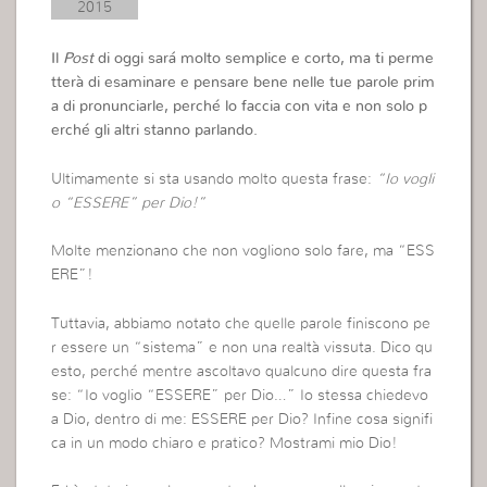
2015
Il
Post
di oggi sará molto semplice e corto, ma ti perme
tterà di esaminare e pensare bene nelle tue parole prim
a di pronunciarle, perché lo faccia con vita e non solo p
erché gli altri stanno parlando.
Ultimamente si sta usando molto questa frase:
“Io vogli
o “ESSERE” per Dio!”
Molte menzionano che non vogliono solo fare, ma “ESS
ERE”!
Tuttavia, abbiamo notato che quelle parole finiscono pe
r essere un “sistema” e non una realtà vissuta. Dico qu
esto, perché mentre ascoltavo qualcuno dire questa fra
se: “Io voglio “ESSERE” per Dio…” Io stessa chiedevo
a Dio, dentro di me: ESSERE per Dio? Infine cosa signifi
ca in un modo chiaro e pratico? Mostrami mio Dio!