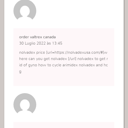
order valtrex canada
30 Luglio 2022 às 13:45
nolvadex price [url=https://nolvadexusa.com/#]w
here can you get nolvadex [/url] nolvadex to get r
id of gyno how to cycle arimidex nolvadex and hc
g