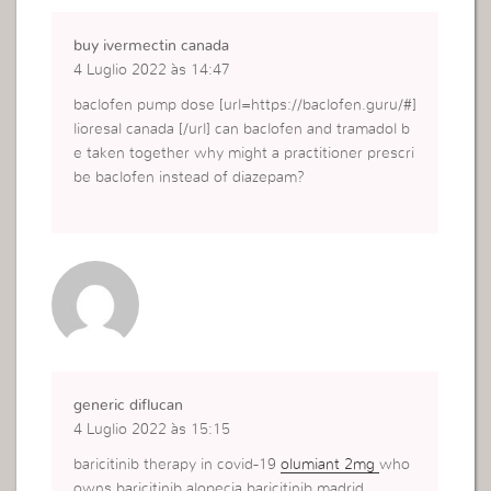
buy ivermectin canada
4 Luglio 2022 às 14:47
baclofen pump dose [url=https://baclofen.guru/#]
lioresal canada [/url] can baclofen and tramadol b
e taken together why might a practitioner prescri
be baclofen instead of diazepam?
generic diflucan
4 Luglio 2022 às 15:15
baricitinib therapy in covid-19
olumiant 2mg
who
owns baricitinib alopecia baricitinib madrid