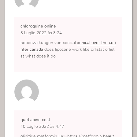
chloroquine online
8 Luglio 2022 às 8:24
nebenwirkungen von xenical
xenical over the cou
nter canada
does lipozene work like orlistat orlist
at what does it do
quetiapine cost
10 Luglio 2022 às 4:47
glipizide metformin [url=https://metformin.beaut