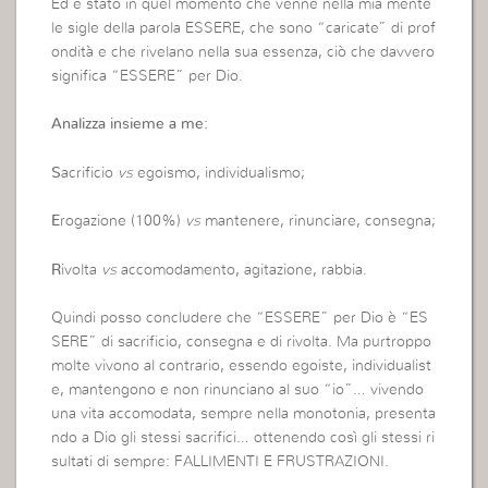
Ed è stato in quel momento che venne nella mia mente
le sigle della parola ESSERE, che sono “caricate” di prof
ondità e che rivelano nella sua essenza, ciò che davvero
significa “ESSERE” per Dio.
Analizza insieme a me:
S
acrificio
vs
egoismo, individualismo;
E
rogazione (100%)
vs
mantenere, rinunciare, consegna;
R
ivolta
vs
accomodamento, agitazione, rabbia.
Quindi posso concludere che “ESSERE” per Dio è “ES
SERE” di sacrificio, consegna e di rivolta. Ma purtroppo
molte vivono al contrario, essendo egoiste, individualist
e, mantengono e non rinunciano al suo “io”… vivendo
una vita accomodata, sempre nella monotonia, presenta
ndo a Dio gli stessi sacrifici… ottenendo così gli stessi ri
sultati di sempre: FALLIMENTI E FRUSTRAZIONI.