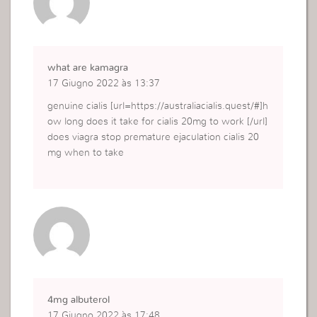
what are kamagra
17 Giugno 2022 às 13:37
genuine cialis [url=https://australiacialis.quest/#]h
ow long does it take for cialis 20mg to work [/url]
does viagra stop premature ejaculation cialis 20
mg when to take
4mg albuterol
17 Giugno 2022 às 17:48