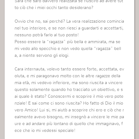
Sarà che sarò davvero realizzata se riuscirò ad avere tut
to ciò che i miei occhi tanto desiderano?
Ovvio che no, sai perché? La vera realizzazione comincia
nel tuo interiore, e se non riesci a guardarti e accettarti,
nessuno potrà farlo al tuo posto!
Posso essere la “ragazza” più bella e ammirata, ma se
mi vedo allo specchio e non vedo quella “ragazza” bell
a, a niente servono gli elogi.
Cara internauta, volevo tanto essere forte, accettata, ev
oluta, e mi paragonavo molto con le altre ragazze della
mia età, mi vedevo inferiore, ma sono riuscita a vincere
questo solamente quando ho tracciato un obiettivo, e s
ai quale è stato? Conoscermi e scoprire il mio vero pote
nziale! E sai come ci sono riuscita? Ho fatto di Dio il mio
vero Amico! Lui si, mi aiutò a scoprire chi ero e ciò che r
ealmente avevo bisogno, mi insegnò a vincere le mie pa
ure e ad andare più lontano di quello che immaginavo, f
ece che io mi vedessi speciale!