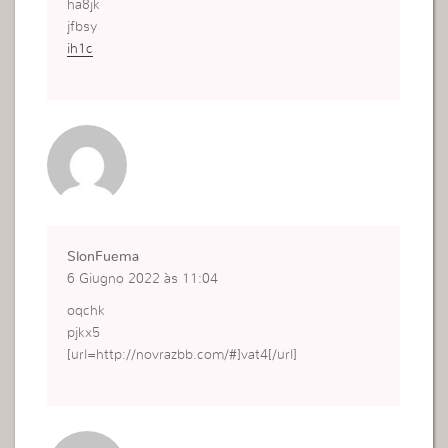
ha8jk
jfbsy
ih1c
SlonFuema
6 Giugno 2022 às 11:04
oqchk
pjkx5
[url=http://novrazbb.com/#]vat4[/url]