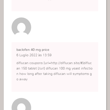
baclofen 40 mg price
6 Luglio 2022 às 13:59
diflucan coupons [url=http://diflucan.site/#]difluc
an 150 tablet [/url] diflucan 100 mg yeast infectio
n how long after taking diflucan will symptoms g
o away