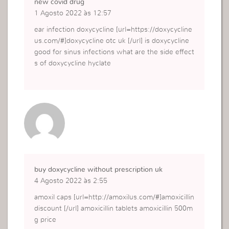
new covid drug
1 Agosto 2022 às 12:57
ear infection doxycycline [url=https://doxycycline
us.com/#]doxycycline otc uk [/url] is doxycycline
good for sinus infections what are the side effect
s of doxycycline hyclate
buy doxycycline without prescription uk
4 Agosto 2022 às 2:55
amoxil caps [url=http://amoxilus.com/#]amoxicillin
discount [/url] amoxicillin tablets amoxicillin 500m
g price