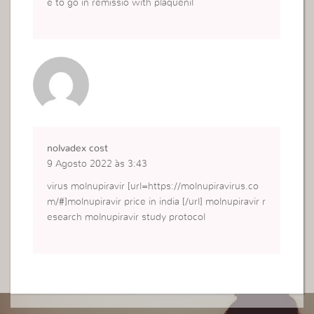
e to go in remissio with plaquenil
nolvadex cost
9 Agosto 2022 às 3:43
virus molnupiravir [url=https://molnupiravirus.co
m/#]molnupiravir price in india [/url] molnupiravir r
esearch molnupiravir study protocol