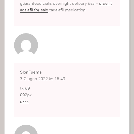
guaranteed cialis overnight delivery usa –
order t
adalafil for sale
tadalafil medication
SlonFuema
3 Giugno 2022 às 16:49
txru9
092px
c7kk