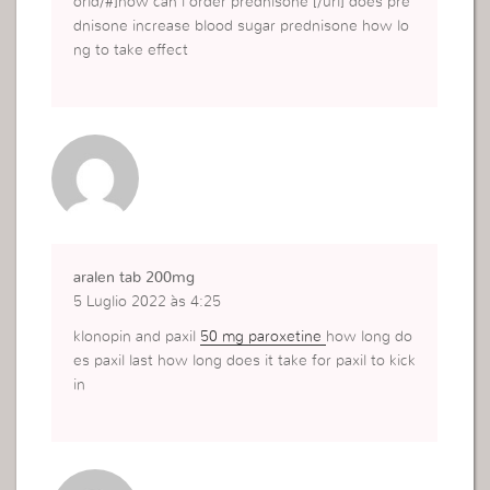
orld/#]how can i order prednisone [/url] does pre
dnisone increase blood sugar prednisone how lo
ng to take effect
aralen tab 200mg
5 Luglio 2022 às 4:25
klonopin and paxil
50 mg paroxetine
how long do
es paxil last how long does it take for paxil to kick
in