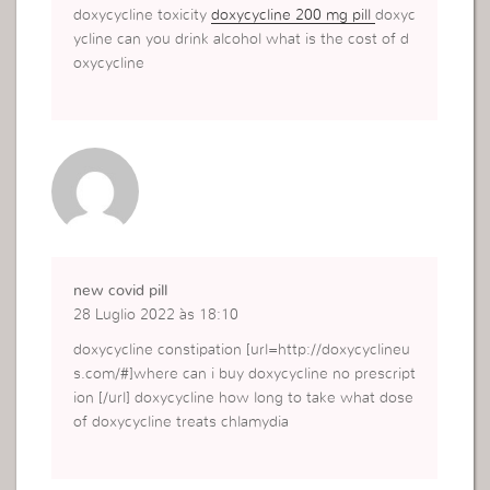
doxycycline toxicity
doxycycline 200 mg pill
doxyc
ycline can you drink alcohol what is the cost of d
oxycycline
new covid pill
28 Luglio 2022 às 18:10
doxycycline constipation [url=http://doxycyclineu
s.com/#]where can i buy doxycycline no prescript
ion [/url] doxycycline how long to take what dose
of doxycycline treats chlamydia