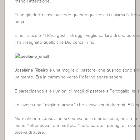
mano l’attenzione.
Ti ho già detto cosa succede quando qualcosa ci chiama l’atte
sona.
E nell’articolo “I Miei gusti” di oggi, voglio parlare di una per
i ha insegnato quello che Dio cerca in noi.
Joselaine Ribeiro
è una moglie di pastore, che quando sono arriva
ualmente. Era in cammino verso l’inferno senza sapere.
E partecipando alle riunioni di mogli di pastore a Portogallo, lei s
Lei aveva una “migliore amica” che capiva i suoi drammi. E l’ap
Normalmente, Joselaine si sedeva nelle ultime sedie, nella riuni
nione “offendeva” e ti metteva “nella parete” per agire in confo
diceva di avere.