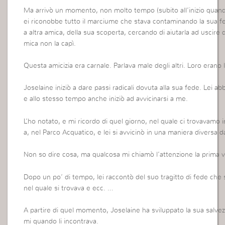
Ma arrivò un momento, non molto tempo (subito all’inizio quando
ei riconobbe tutto il marciume che stava contaminando la sua f
a altra amica, della sua scoperta, cercando di aiutarla ad uscire 
mica non la capì.
Questa amicizia era carnale. Parlava male degli altri. Loro erano
Joselaine iniziò a dare passi radicali dovuta alla sua fede. Lei a
e allo stesso tempo anche iniziò ad avvicinarsi a me.
L’ho notato, e mi ricordo di quel giorno, nel quale ci trovavamo i
a, nel Parco Acquatico, e lei si avvicinò in una maniera diversa 
Non so dire cosa, ma qualcosa mi chiamò l’attenzione la prima vo
Dopo un po’ di tempo, lei raccontò del suo tragitto di fede che 
nel quale si trovava e ecc. …
A partire di quel momento, Joselaine ha sviluppato la sua salvezz
mi quando li incontrava.