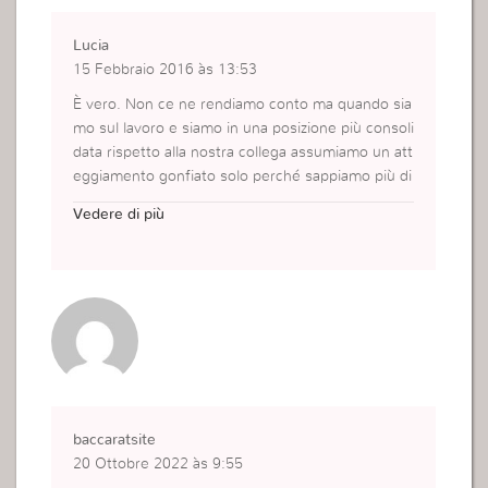
Lucia
15 Febbraio 2016 às 13:53
È vero. Non ce ne rendiamo conto ma quando sia
mo sul lavoro e siamo in una posizione più consoli
data rispetto alla nostra collega assumiamo un att
eggiamento gonfiato solo perché sappiamo più di
quella persona. Oppure capita spesso che, stai ai
Vedere di più
utando una persona che si sta aprendo con te e s
i vuole sfogare, ma la interrompiamo spesso perc
hé abbiamo quell’ansia di spiegare e perdiamo qu
ell’evangelizzazione solo perché non abbiamo sap
uto ascoltare! Bisogna meditare e cercare di asso
migliare a Gesù in ogni situazione.
baccaratsite
20 Ottobre 2022 às 9:55