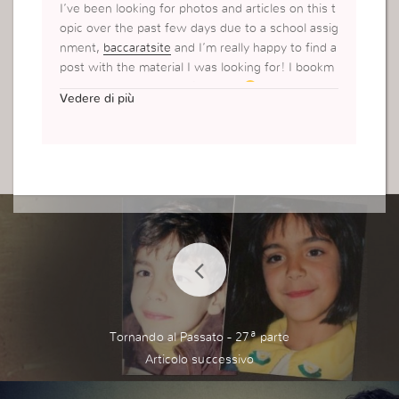
I’ve been looking for photos and articles on this t
opic over the past few days due to a school assig
nment,
baccaratsite
and I’m really happy to find a
post with the material I was looking for! I bookm
ark and will come often! Thanks
Vedere di più
Tornando al Passato - 27ª parte