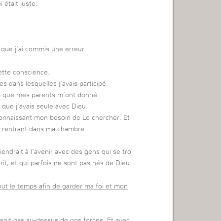
 était juste.
 que j’ai commis une erreur.
cette conscience.
es dans lesquelles j’avais participé.
s que mes parents m’ont donné.
 que j’avais seule avec Dieu.
connaissant mon besoin de Le chercher. Et
en rentrant dans ma chambre.
iendrait à l’avenir avec des gens qui se tro
it, et qui parfois ne sont pas nés de Dieu.
 tout le temps afin de garder ma foi et mon
 soit pas au-dessus de nos forces. Et avec