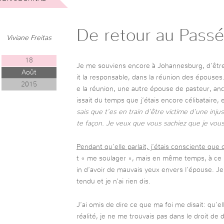
De retour au Passé
Viviane Freitas
18
Je me souviens encore à Johannesburg, d’être 
Août
it la responsable, dans la réunion des épouses
2015
e la réunion, une autre épouse de pasteur, an
issait du temps que j’étais encore célibataire, 
sais que t’es en train d’être victime d’une injus
te façon. Je veux que vous sachiez que je vou
Pendant qu’elle parlait, j’étais consciente que c
t « me soulager », mais en même temps, à ce mom
in d’avoir de mauvais yeux envers l’épouse. Je
tendu et je n’ai rien dis.
J’ai omis de dire ce que ma foi me disait: qu’ell
réalité, je ne me trouvais pas dans le droit d