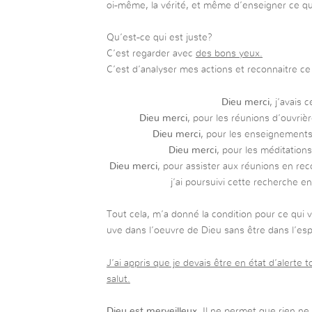
oi-même, la vérité, et même d’enseigner ce qui
Qu’est-ce qui est juste?
C’est regarder avec
des bons yeux.
C’est d’analyser mes actions et reconnaitre ce
Dieu merci
, j’avais 
Dieu merci
, pour les réunions d’ouvrièr
Dieu merci
, pour les enseignement
Dieu merci
, pour les méditations
Dieu merci
, pour assister aux réunions en re
j’ai poursuivi cette recherche 
Tout cela, m’a donné la condition pour ce qui v
uve dans l’oeuvre de Dieu sans être dans l’espr
J’ai appris que je devais être en état d’alerte
salut.
Dieu est merveilleux
. Il ne permet que rien ne