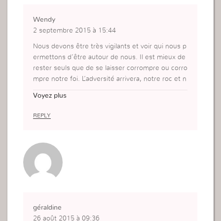
Wendy
2 septembre 2015 à 15:44
Nous devons être très vigilants et voir qui nous p
ermettons d’être autour de nous. Il est mieux de
rester seuls que de se laisser corrompre ou corro
mpre notre foi. L’adversité arrivera, notre roc et n
otre fondation c’est Dieu; s’il a permit, c’est qu’il
Voyez plus
permettra qu’on en sorte. C’est difficile mais néc
essaire.
REPLY
géraldine
26 août 2015 à 09:36