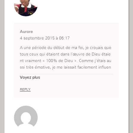
Aurore
4 septembre 2015 à 06:17
A une période du début de ma foi, je croyais que
tous ceux qui étaient dans l’œuvre de Dieu étaie
nt vraiment « 100% de Dieu ». Comme j’étais au
ssi très émotive, je me laissait facilement influen
cer par ce genre de situation. Avec le temps Dieu
Voyez plus
m’a donné la maturité pour ne pas plonger ma co
nfiance dans n’importe qui et pour garder par des
REPLY
sus tout, mon âme, mes yeux, mon cœur et mes
pensées. J’ai compris que ma vie spirituelle ne d
épend que de moi et que je ne dois laisser rien ni
personne l’atteindre.