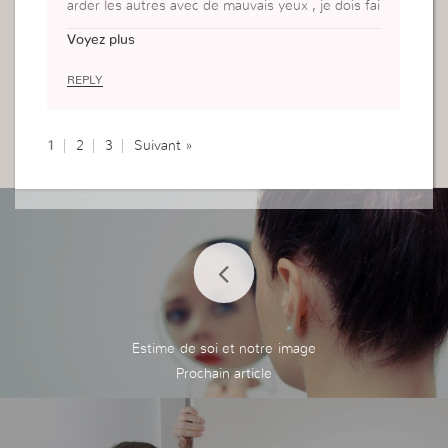
arder les autres avec de mauvais yeux , je dois fai
re attention aussi quand je parle même quand je
Voyez plus
écoute les autres pourn ne pas le privilégié au dia
ble.
REPLY
1
2
3
Suivant »
Estime de soi et notre image