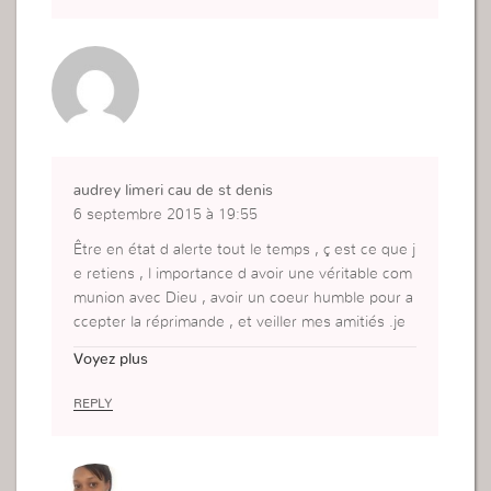
audrey limeri cau de st denis
6 septembre 2015 à 19:55
Être en état d alerte tout le temps , ç est ce que j
e retiens , l importance d avoir une véritable com
munion avec Dieu , avoir un coeur humble pour a
ccepter la réprimande , et veiller mes amitiés .je
vois l importance d être de Dieu et de ne pas êtr
Voyez plus
e juste à mes propres yeux . Merci madame pour
m ouvrir les yeux .
REPLY