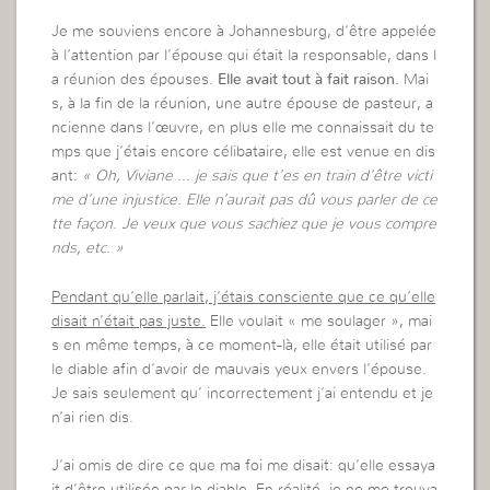
Je me souviens encore à Johannesburg, d’être appelée
à l’attention par l’épouse qui était la responsable, dans l
a réunion des épouses.
Elle avait tout à fait raison.
Mai
s, à la fin de la réunion, une autre épouse de pasteur, a
ncienne dans l’œuvre, en plus elle me connaissait du te
mps que j’étais encore célibataire, elle est venue en dis
ant:
« Oh, Viviane … je sais que t’es en train d’être victi
me d’une injustice. Elle n’aurait pas dû vous parler de ce
tte façon. Je veux que vous sachiez que je vous compre
nds, etc. »
Pendant qu’elle parlait, j’étais consciente que ce qu’elle
disait n’était pas juste.
Elle voulait « me soulager », mai
s en même temps, à ce moment-là, elle était utilisé par
le diable afin d’avoir de mauvais yeux envers l’épouse.
Je sais seulement qu’ incorrectement j’ai entendu et je
n’ai rien dis.
J’ai omis de dire ce que ma foi me disait: qu’elle essaya
it d’être utilisée par le diable. En réalité, je ne me trouva