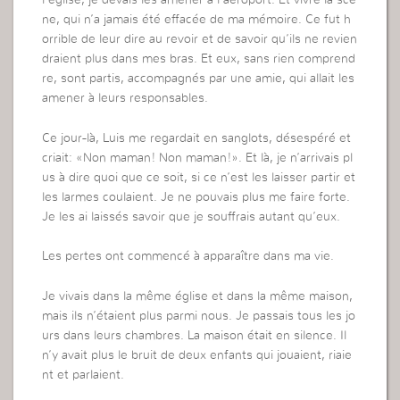
l’église, je devais les amener à l’aéroport. Et vivre la scè
ne, qui n’a jamais été effacée de ma mémoire. Ce fut h
orrible de leur dire au revoir et de savoir qu’ils ne revien
draient plus dans mes bras. Et eux, sans rien comprend
re, sont partis, accompagnés par une amie, qui allait les
amener à leurs responsables.
Ce jour-là, Luis me regardait en sanglots, désespéré et
criait: «Non maman! Non maman!». Et là, je n’arrivais pl
us à dire quoi que ce soit, si ce n’est les laisser partir et
les larmes coulaient. Je ne pouvais plus me faire forte.
Je les ai laissés savoir que je souffrais autant qu’eux.
Les pertes ont commencé à apparaître dans ma vie.
Je vivais dans la même église et dans la même maison,
mais ils n’étaient plus parmi nous. Je passais tous les jo
urs dans leurs chambres. La maison était en silence. Il
n’y avait plus le bruit de deux enfants qui jouaient, riaie
nt et parlaient.